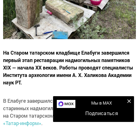
На Старом татарском кладбище Елабуги завершился
первый этап реставрации надмогильных памятников
XIX — начала XX веков. Работы проводят специалисты
Института археологии имени А. Х. Халикова Академии
наук РТ.
В Елабуге завершился первый этап реставрации
Мы в MAX
старинных надмогильных памятников, установленных
Подписаться
на Старом татарском кладбище. Об этом сообщает
ИА
«Татар-информ»
.
На первом этапе специалисты работали с семью