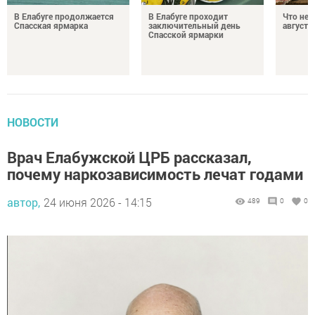
В Елабуге продолжается
В Елабуге проходит
Что нел
Спасская ярмарка
заключительный день
августа
Спасской ярмарки
НОВОСТИ
Врач Елабужской ЦРБ рассказал,
почему наркозависимость лечат годами
автор,
24 июня 2026 - 14:15
489
0
0