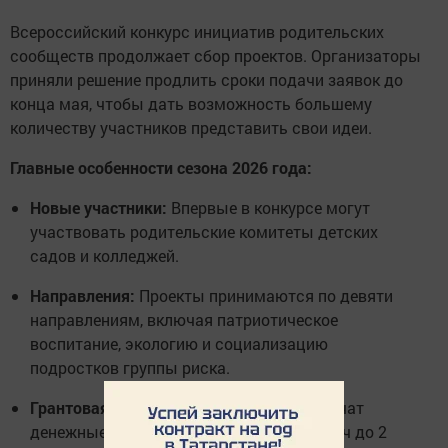
Всероссийский конкурс инициатив родительских
сообществ продолжает сбор проектов. Организаторы
приняли решение продлить сроки подачи заявок до
конца мая, чтобы дать возможность большему
количеству участников представить свои идеи.
Главные особенности сезона 2026 года:
Новые участники:
Впервые в конкурсе могут
участвовать родительские комитеты детских
садов и колледжей.
Направления:
Проекты принимаются по девяти
направлениям, включая патриотическое
воспитание, экологию и социализацию
подростков группы риска.
Грантовая поддержка:
Победители получат
денежные премии в размере от 200 тысяч до 2