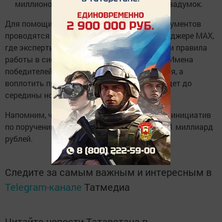
миллионов рублей на реализацию своих задумок.
Для помощи участникам в оформлении документов
проводятся регулярные вебинары в мессенджере MAX,
где эксперты разбирают типичные ошибки и правила
работы в системе «Электронный бюджет». Имена
победителей станут известны до конца июня, а
воплотить проекты в жизнь необходимо будет до
середины ноября 2026 года.
Напомним, что на поддержку родительских инициатив
по поручению Президента России выделен 1 миллиард
рублей.
Следите за самым важным и интересным в
Telegram-канале
Татмедиа
Читайте новости Татарстана в