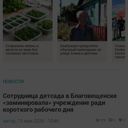
Сохраняем зелень в
Елабужане превратили
Спасску
августе на зиму без
обычный палисадник на
Елабуге
сложных заготовок
улице Азина в цветник
посетил
челове
НОВОСТИ
Сотрудница детсада в Благовещенске
«заминировала» учреждение ради
короткого рабочего дня
автор,
13 мая 2026 - 10:46
379
0
0