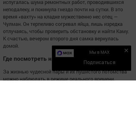
испугалась шума ремонтных работ, проводившихся
неподалеку, и покинула гнездо почти на сутки. В это
время «вахту» на кладке мужественно нес отец —
Чулман. Он терпеливо согревал яйца, лишь изредка
отлучаясь, чтобы проверить обстановку и найти Каму.
К счастью, вечером второго дня самка вернулась
домой.
Мы в MAX
Где посмотреть на Камыча онлайн
Подписаться
За жизнью чудесной пары и их пушистого потомства
можно наблюдать в режиме реального времени.
Прямая трансляция из гнезда в национальном парке
«Нижняя Кама» доступна на нескольких площадке:
ВКонтакте:
vkvideo.ru/@orlanbeloxvost
Следите за самым важным и интересным в
Telegram-канале
Татмедиа