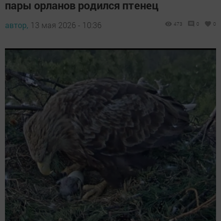
пары орланов родился птенец
автор,
13 мая 2026 - 10:36
473
0
0