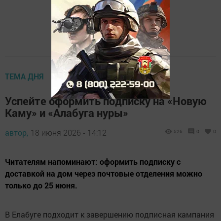
ТЕМА ДНЯ
Успейте оформить подписку на «Новую
Каму» и «Алабуга нуры»
автор,
18 июня 2026 - 14:12
526
0
0
Читателям напоминают: оформить подписку с
доставкой на дом через почтовые отделения можно
только до 25 июня.
В Елабуге подходит к завершению подписная кампания