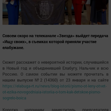
Совсем скоро на телеканале «Звезда» выйдет передача
«Ищу своих», в съемках которой приняли участие
елабужане.
Сюжет расскажет о невероятной истории, случившейся
в Новый год и объединившей Елабугу, Нальчик и всю
Россию. О самом событии вы можете прочитать в
нашем выпуске №2 (14360) от 23 января и на сайте
https://elabuga-rt.ru/news/blog-istorii/pismo-ot-leny-otvet-
ot-ezika-novogodniaia-istoriia-o-tom-kak-detskoe-pismo-
sogrelo-boica
Коротко напомним: заместитель председателя