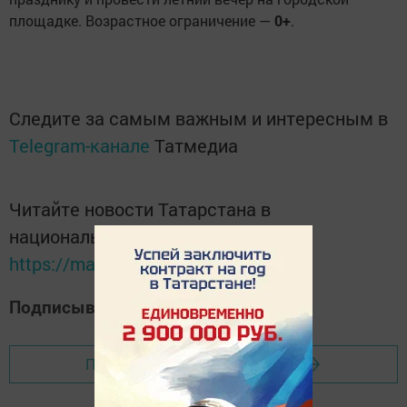
площадке. Возрастное ограничение —
0+
.
Следите за самым важным и интересным в
Telegram-канале
Татмедиа
Читайте новости Татарстана в
национальном мессенджере MАХ:
https://max.ru/tatmedia
Подписывайтесь на наш
Дзен-канал
Перейти на страницу новости