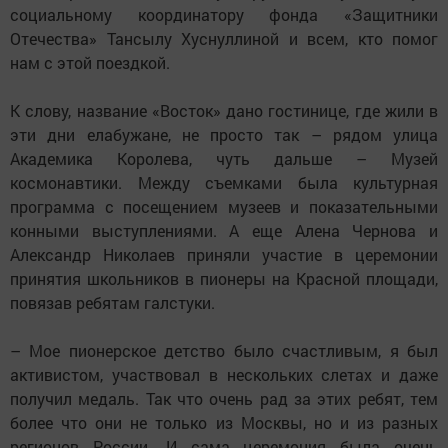
социальному координатору фонда «Защитники
Отечества» Тансылу Хуснуллиной и всем, кто помог
нам с этой поездкой.
К слову, название «Восток» дано гостинице, где жили в
эти дни елабужане, не просто так – рядом улица
Академика Королева, чуть дальше – Музей
космонавтики. Между съемками была культурная
программа с посещением музеев и показательными
конными выступлениями. А еще Алена Чернова и
Александр Николаев приняли участие в церемонии
принятия школьников в пионеры на Красной площади,
повязав ребятам галстуки.
– Мое пионерское детство было счастливым, я был
активистом, участвовал в нескольких слетах и даже
получил медаль. Так что очень рад за этих ребят, тем
более что они не только из Москвы, но и из разных
регионов России. И сама церемония была очень