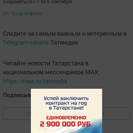
сохраняться с 1 по 6 сентября.
ИА Татар-информ.
Следите за самым важным и интересным в
Telegram-канале
Татмедиа
Читайте новости Татарстана в
национальном мессенджере MАХ:
https://max.ru/tatmedia
Подписывайтесь на наш
Дзен-канал
Перейти на страницу новости