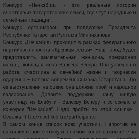
Конкурс «Нечкэбил» - это реальные истории
счастливых татарстанских семей, где чтут народные и
семейные традиции.
Конкурс организован при поддержке Президента
Республики Татарстан Рустама Минниханова.
Конкурс «Нечкэбил» проходит в рамках федерального
партийного проекта «Крепкая семья». Наш город будет
представлять замечательная женщина, прекрасная
мама , любящая жена Валеева Венера. Она успешна в
работе, счастлива в семейной жизни и творчески
одаренна – вот она современная мама Татарстана. До
ее выступления на сцене, она должна пройти народное
голосование. Давайте поддержим нашу милую
участницу из Елабуги - Валееву Венеру и ее семью в
конкурсе "Нечкэбил". Надо пройти по этой ссылке .
Ссылка : http://nechkebil.ru/participants
В самом конце список всех участниц. Напротив ее
фамилии ставите точку и в самом конце нажимаете на
кнопку- голосовать. Венера заслуживает , давайте