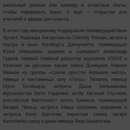
школьный рюкзак или одежду, и атласные ленты,
чтобы перевязать букет. А ещё — открытки для
учителей и афиши для класса.
В этом году инициативу поддержали телеведущий Иван
Ургант, Надежда Ангарская из Comedy Woman, актриса
театра и кино Ингеборга Дапкунайте, телеведущая
Юлия Меньшова, шоумен и сценарист Александр
Гудков, первый главный редактор журналов VOGUE и
Interview на русском языке Алёна Долецкая, Кирилл
Иванов из группы «Самое простое большое число»,
певица и наставница шоу «Голос» Пелагея, певица
Муся Тотибадзе, актриса Даша Мельникова,
журналистка Катя Гордеева, актёр Евгений Стычкин,
российский биатлонист Антон Бабиков, телеведущий
Валдис Пельш, актриса Маша Шалаева, художник и
актриса Катя Щеглова, взрослая смена лагеря
Kamchatka.camp и даже певица Лиза Монеточка.