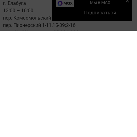
Мы в MAX
г. Елабуга
13:00 – 16:00
Подписаться
пер. Комсомольский 1-56
пер. Пионерский 1-11,15-39;2-16
шос. Наб.Челнинское 2В,10,14,16
03.09.18
г. Елабуга
13:00 – 16:00
пр. Мира 34 вв1(5-10подъезд),
ул. Гиззата 2 вв1, 12 вв1
Елабужский р-н
03:00 – 04:00
н.п. Гари
нп.Бехтерево
н.п.Малореченский
Елабужский р-н
08:00 – 12:00