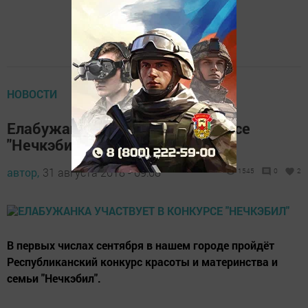
НОВОСТИ
Елабужанка участвует в конкурсе
"Нечкэбил"
автор,
31 августа 2018 - 09:08
1545
0
2
В первых числах сентября в нашем городе пройдёт
Республиканский конкурс красоты и материнства и
семьи "Нечкэбил".