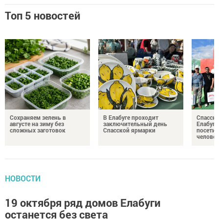
Топ 5 новостей
Сохраняем зелень в
В Елабуге проходит
Спасску
августе на зиму без
заключительный день
Елабуге
сложных заготовок
Спасской ярмарки
посетил
челове
НОВОСТИ
19 октября ряд домов Елабуги
останется без света