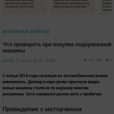
августе на зиму без
обычный палисадник на
Елабуге
сложных заготовок
улице Азина в цветник
посетил
челове
АКТУАЛЬНЫЕ ВОПРОСЫ
Что проверять при покупке подержанной
машины
автор,
17 июля 2018 - 10:45
1413
0
0
С конца 2014 года ситуация на автомобильном рынке
изменилась. Доллар и евро резко прыгнули вверх,
новые машины стали не по карману многим
россиянам. Зато оживился рынок авто с пробегом.
Привидение с моторчиком