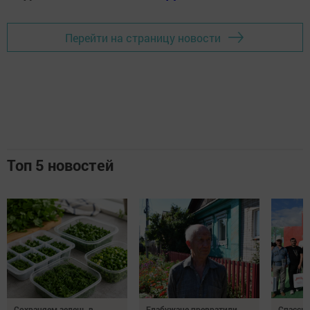
Перейти на страницу новости
Топ 5 новостей
Сохраняем зелень в
Елабужане превратили
Спасску