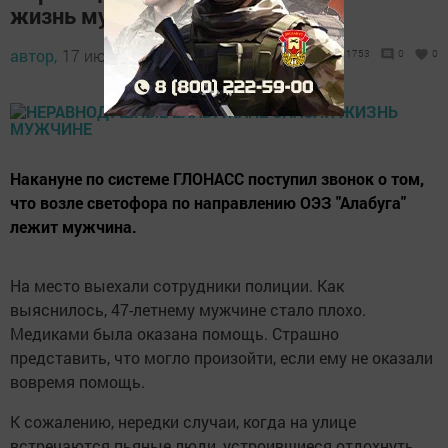
жизнь мужчине
автор,
17 июля 2018 - 11:26
1753
0
0
Накануне по системе ГЛОНАСС поступил звонок о том,
что возле светофора по направлению ОЭЗ "Алабуга"
лежит мужчина.
На место выехали сотрудники полиции. Как
выяснилось, 47-летнему мужчине стало плохо.
Медиками была оказана помощь. Страшно
представить, что могло произойти, если ему не оказали
вовремя помощь.
К сожалению, нередки случаи, когда на улице
встречаются пьяные люди, устроившиеся отдохнуть