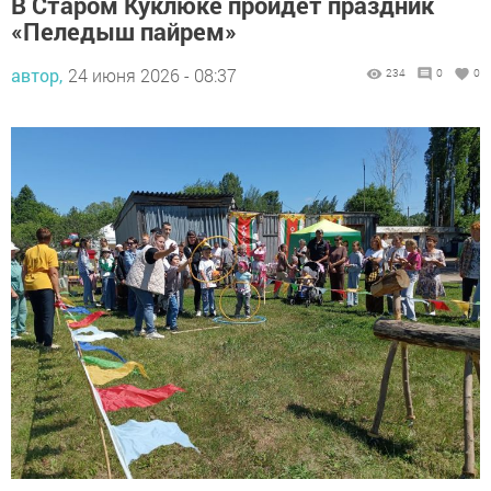
В Старом Куклюке пройдет праздник
«Пеледыш пайрем»
автор,
24 июня 2026 - 08:37
234
0
0