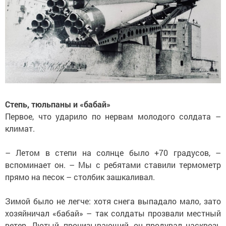
Степь, тюльпаны и «бабай»
Первое, что ударило по нервам молодого солдата –
климат.
– Летом в степи на солнце было +70 градусов, –
вспоминает он. – Мы с ребятами ставили термометр
прямо на песок – столбик зашкаливал.
Зимой было не легче: хотя снега выпадало мало, зато
хозяйничал «бабай» – так солдаты прозвали местный
ветер. Лютый, пронизывающий, он продувал насквозь