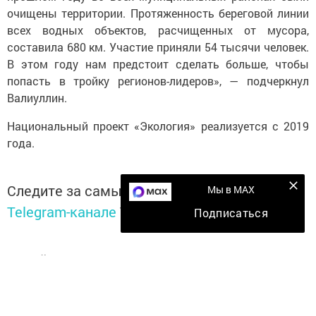
очищены территории. Протяженность береговой линии
всех водных объектов, расчищенных от мусора,
составила 680 км. Участие приняли 54 тысячи человек.
В этом году нам предстоит сделать больше, чтобы
попасть в тройку регионов-лидеров», — подчеркнул
Валиуллин.
Национальный проект «Экология» реализуется с 2019
года.
Следите за самым важным и интересным в
Мы в MAX
Telegram-канале
Татмедиа
Подписаться
Читайте новости Татарстана в
национальном мессенджере MАХ:
https://max.ru/tatmedia