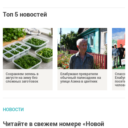
Топ 5 новостей
Сохраняем зелень в
Елабужане превратили
Спасску
августе на зиму без
обычный палисадник на
Елабуге
сложных заготовок
улице Азина в цветник
посетил
челове
НОВОСТИ
Читайте в свежем номере «Новой