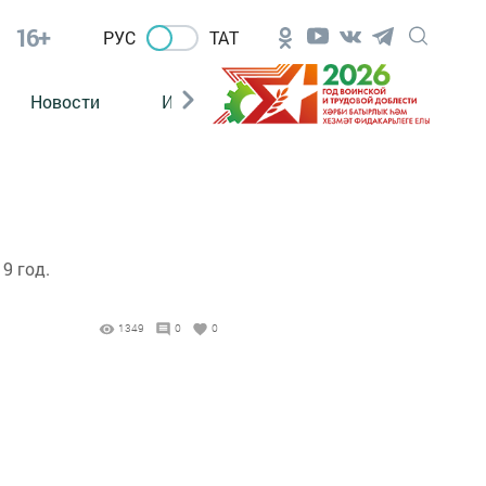
16+
РУС
ТАТ
Новости
Из зала суда
9 год.
1349
0
0