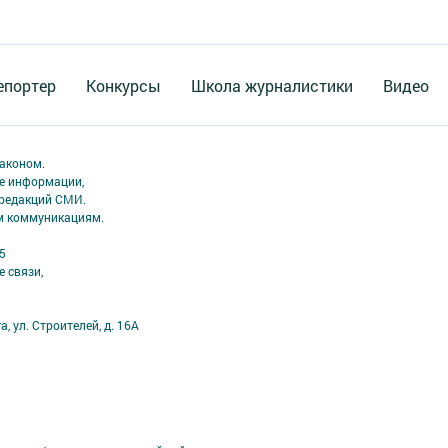
епортер
Конкурсы
Школа журналистики
Видео
аконом.
ме информации,
 редакций СМИ.
ым коммуникациям.
5
 связи,
а, ул. Строителей, д. 16А