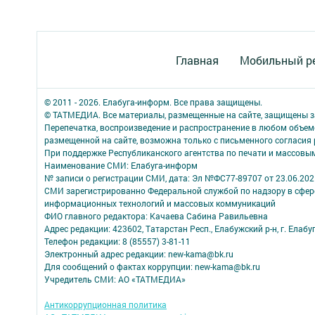
Главная
Мобильный р
© 2011 - 2026. Елабуга-информ. Все права защищены.
© ТАТМЕДИА. Все материалы, размещенные на сайте, защищены з
Перепечатка, воспроизведение и распространение в любом объе
размещенной на сайте, возможна только с письменного согласия
При поддержке Республиканского агентства по печати и массов
Наименование СМИ: Елабуга-информ
№ записи о регистрации СМИ, дата: Эл №ФС77-89707 от 23.06.202
СМИ зарегистрированно Федеральной службой по надзору в сфере
информационных технологий и массовых коммуникаций
ФИО главного редактора: Качаева Сабина Равильевна
Адрес редакции: 423602, Татарстан Респ., Елабужский р-н, г. Елабуг
Телефон редакции: 8 (85557) 3-81-11
Электронный адрес редакции: new-kama@bk.ru
Для сообщений о фактах коррупции: new-kama@bk.ru
Учредитель СМИ: АО «ТАТМЕДИА»
Антикоррупционная политика