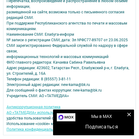
Перепечатка, воспроизведение и распространение в любом объеме
информации,
размещенной на сайте, возможна только с письменного согласия
редакций СМИ.
При поддержке Республиканского агентства по печати и массовым
коммуникациям.
Наименование СМИ: Елабуга-информ
№ записи о регистрации СМИ, дата: Эл №ФС77-89707 от 23.06.2025
СМИ зарегистрированно Федеральной службой по надзору в сфере
связи,
информационных технологий и массовых коммуникаций
ФИО главного редактора: Качаева Сабина Равильевна
Адрес редакции: 423602, Татарстан Респ., Елабужский р-н, г. Елабуга,
ул. Строителей, д. 16А
Телефон редакции: 8 (85557) 3-81-11
Электронный адрес редакции: new-kama@bk.ru
Для сообщений о фактах коррупции: new-kama@bk.ru
Учредитель СМИ: АО «ТАТМЕДИА»
Антикоррупционная политика
АО «ТАТМЕДИА» использует «cookie»
для персонализации сервисов и
Мы в MAX
удобства пользователей сайтом.
Использование «cookie» можно отменить в настройках браузера.
Подписаться
Политика конфиденциальности