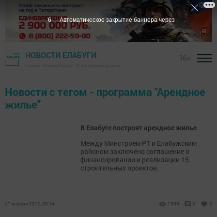
6
Автоматическое закрытие баннера через
НОВОСТИ ЕЛАБУГИ
16+
Газета "Новая Кама" - Елабужский район
Новости с тегом - программа "Арендное
жилье"
В Елабуге построят арендное жилье
Между Минстроем РТ и Елабужским
районом заключено соглашение о
финансировании и реализации 15
строительных проектов.
27 января 2012, 09:14
1359
0
0