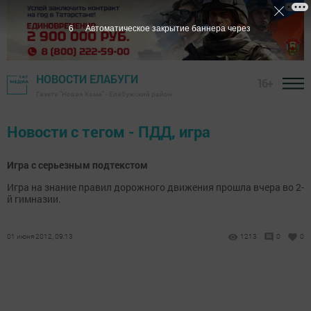
6
Автоматическое закрытие баннера через
НОВОСТИ ЕЛАБУГИ
16+
Газета "Новая Кама" - Елабужский район
Новости с тегом - ПДД, игра
Игра с серьезным подтекстом
Игра на знание правил дорожного движения прошла вчера во 2-
й гимназии.
01 июня 2012, 09:13
1213
0
0