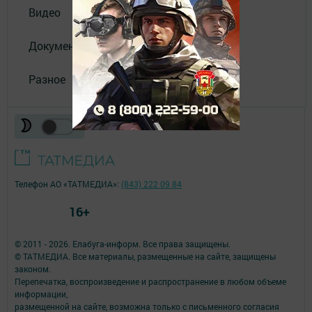
Видео
Документы
Разное
Телефон АО «ТАТМЕДИА»:
(843) 222 09 84
16+
© 2011 - 2026. Елабуга-информ. Все права защищены.
© ТАТМЕДИА. Все материалы, размещенные на сайте, защищены
законом.
Перепечатка, воспроизведение и распространение в любом объеме
информации,
размещенной на сайте, возможна только с письменного согласия