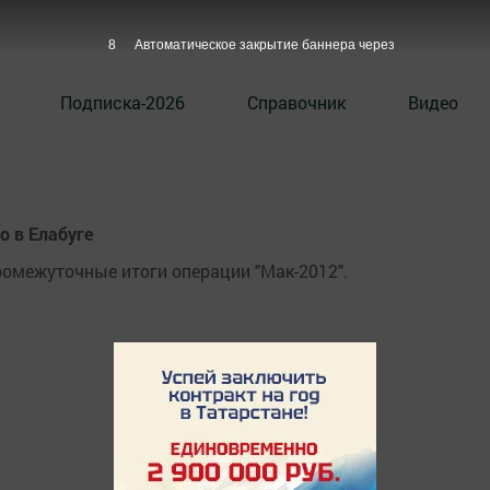
8
Автоматическое закрытие баннера через
Подписка-2026
Справочник
Видео
о в Елабуге
омежуточные итоги операции "Мак-2012".