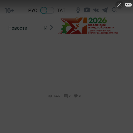
16+
РУС
ТАТ
Новости
Из зала суда
1437
0
0