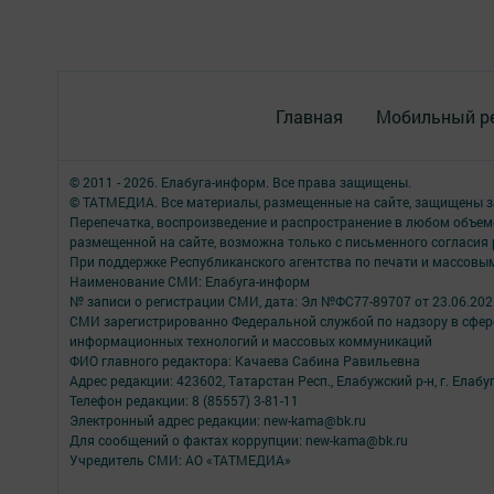
Главная
Мобильный р
© 2011 - 2026. Елабуга-информ. Все права защищены.
© ТАТМЕДИА. Все материалы, размещенные на сайте, защищены з
Перепечатка, воспроизведение и распространение в любом объе
размещенной на сайте, возможна только с письменного согласия
При поддержке Республиканского агентства по печати и массов
Наименование СМИ: Елабуга-информ
№ записи о регистрации СМИ, дата: Эл №ФС77-89707 от 23.06.202
СМИ зарегистрированно Федеральной службой по надзору в сфере
информационных технологий и массовых коммуникаций
ФИО главного редактора: Качаева Сабина Равильевна
Адрес редакции: 423602, Татарстан Респ., Елабужский р-н, г. Елабуг
Телефон редакции: 8 (85557) 3-81-11
Электронный адрес редакции: new-kama@bk.ru
Для сообщений о фактах коррупции: new-kama@bk.ru
Учредитель СМИ: АО «ТАТМЕДИА»