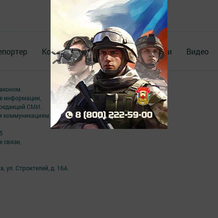
епортер
Конкурсы
Школа журналистики
Видео
аконом.
ме информации,
 редакций СМИ.
ым коммуникациям.
5
 связи,
а, ул. Строителей, д. 16А