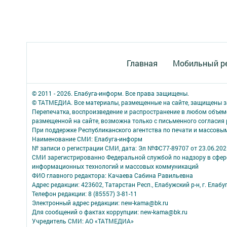
Главная
Мобильный р
© 2011 - 2026. Елабуга-информ. Все права защищены.
© ТАТМЕДИА. Все материалы, размещенные на сайте, защищены з
Перепечатка, воспроизведение и распространение в любом объе
размещенной на сайте, возможна только с письменного согласия
При поддержке Республиканского агентства по печати и массов
Наименование СМИ: Елабуга-информ
№ записи о регистрации СМИ, дата: Эл №ФС77-89707 от 23.06.202
СМИ зарегистрированно Федеральной службой по надзору в сфере
информационных технологий и массовых коммуникаций
ФИО главного редактора: Качаева Сабина Равильевна
Адрес редакции: 423602, Татарстан Респ., Елабужский р-н, г. Елабуг
Телефон редакции: 8 (85557) 3-81-11
Электронный адрес редакции: new-kama@bk.ru
Для сообщений о фактах коррупции: new-kama@bk.ru
Учредитель СМИ: АО «ТАТМЕДИА»