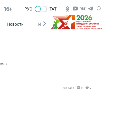
16+
РУС
ТАТ
Новости
Из зала суда
ся к
1213
0
0