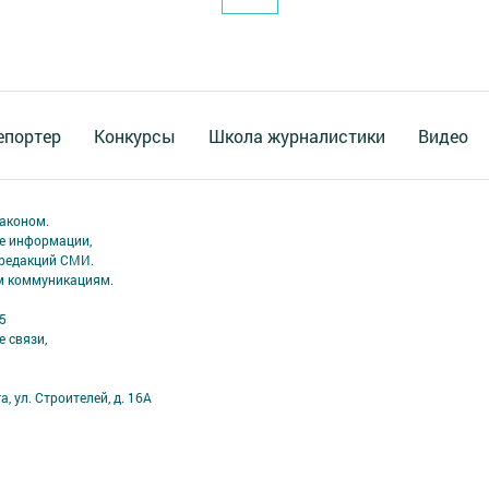
епортер
Конкурсы
Школа журналистики
Видео
аконом.
ме информации,
 редакций СМИ.
ым коммуникациям.
5
 связи,
а, ул. Строителей, д. 16А