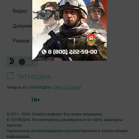
Видео
Документы
Разное
Телефон АО «ТАТМЕДИА»:
(843) 222 09 84
16+
© 2011 - 2026. Елабуга-информ. Все права защищены.
© ТАТМЕДИА. Все материалы, размещенные на сайте, защищены
законом.
Перепечатка, воспроизведение и распространение в любом объеме
информации,