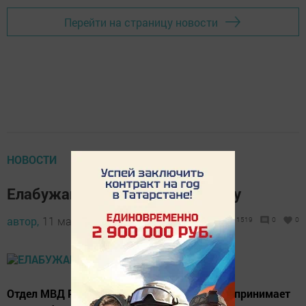
Перейти на страницу новости
НОВОСТИ
Елабужан приглашают на работу
автор,
11 мая 2018 - 13:31
1519
0
0
Отдел МВД России по Елабужскому району принимает