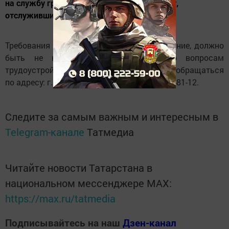
на службу граждан РФ в возрасте до 35 лет,
отслужившим в вооруженных силах.
Требования по приему на службу, образование, должно
быть не ниже полного среднего. По вопросам
трудоустройства и оформления на службу обращаться
по адресу: г. Елабуга ул.Горького д.93, тел.7-81-12.
Следите за самым важным и интересным в
Telegram-канале
Татмедиа
Читайте новости Татарстана в
национальном мессенджере MАХ:
https://max.ru/tatmedia
Подписывайтесь на наш
Дзен-канал