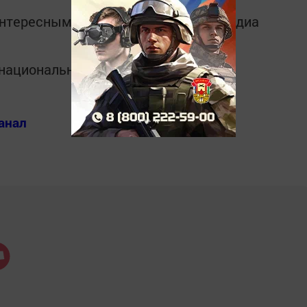
интересным в
Telegram-канале
Татмедиа
в национальном мессенджере MАХ:
анал