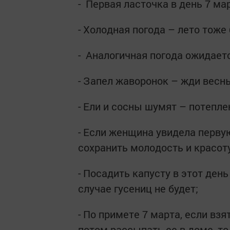
- Первая ласточка в день 7 ма
- Холодная погода – лето тож
- Аналогичная погода ожидаетс
- Запел жаворонок – жди весн
- Ели и сосны шумят – потепле
- Если женщина увидела перву
сохранить молодость и красоту
- Посадить капусту в этот день
случае гусениц не будет;
- По примете 7 марта, если взя
потом рассыпать ее в доме, т