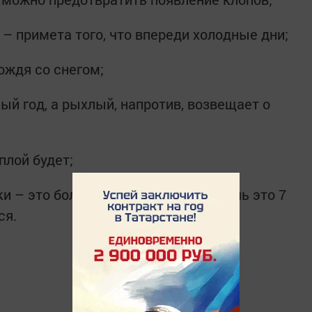
 – примета того, что впереди холодные дни;
ождя со снегом;
ный год, а рыхлый, напротив, возвещает о
плой будет;
ки – это большой грех. Если сделаешь это 7
ся.