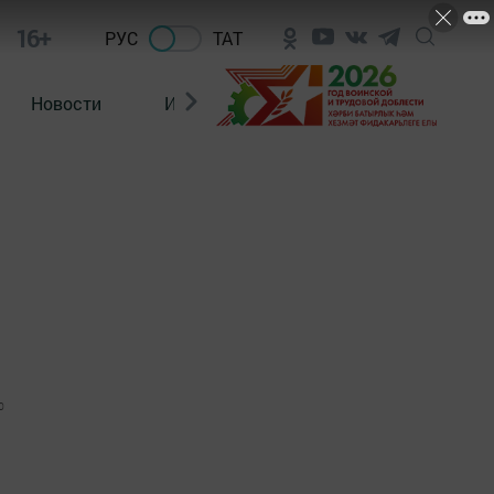
16+
РУС
ТАТ
Новости
Из зала суда
0