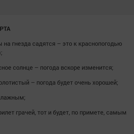
РТА
цы на гнезда садятся – это к краснопогодью
;
сное солнце – погода вскоре изменится;
олотистый – погода будет очень хорошей;
 влажным;
илет грачей, тот и будет, по примете, самым