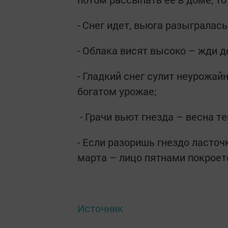
- Снег идет, вьюга разыгралась
- Облака висят высоко – жди д
- Гладкий снег сулит неурожай
богатом урожае;
- Грачи вьют гнезда – весна те
- Если разоришь гнездо ласточ
марта – лицо пятнами покроет
Источник