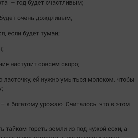
рта – год будет счастливым;
е будет очень дождливым;
я, если будет туман;
ы;
ние наступит совсем скоро;
ю ласточку, ей нужно умыться молоком, чтобы
;
 – к богатому урожаю. Считалось, что в этом
ть тайком горсть земли из-под чужой сохи, а
о можно предотвратить появление клопов;