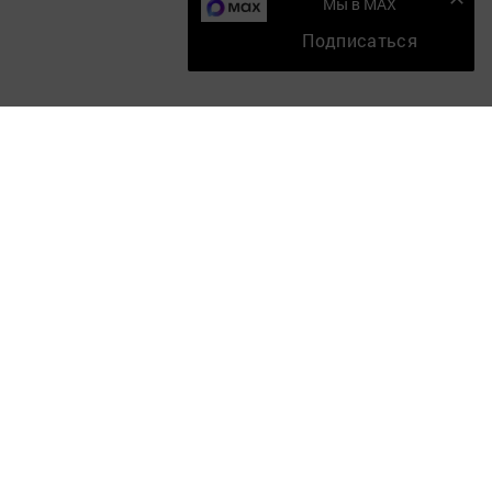
Мы в MAX
Подписаться
Главная
Мобильный репортер
Конкурсы
Школа журналистики
Видео
Документы
Разное