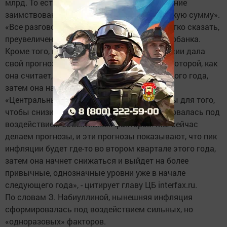
млрд. То есть, компании снизили свои внешние
заимствования, свою задолженность на такую сумму».
«Все разговоры о возможных дефолтах, мягко сказать,
преувеличение», - подчеркнула глава Центробанка.
Кроме того, глава Центрального Банка России дала
свой прогноз относительно инфляции, пик которой, как
она считает, придется на второй квартал этого года,
затем она начнет снижаться.
«Центральный банк предпринимал все меры для того,
чтобы снизить инфляцию, которая формировалась под
воздействием объективных факторов. Мы сейчас
делаем прогнозы, и эти прогнозы показывают, что пик
инфляции будет где-то во втором квартале этого года,
затем она начнет снижаться и выйдет на более
привычные, однозначные уровни уже в начале
следующего года», - цитирует главу ЦБ interfax.ru.
По словам Э. Набиуллиной, нынешняя инфляция
сформировалась под воздействием сильных, но
«одноразовых» факторов.