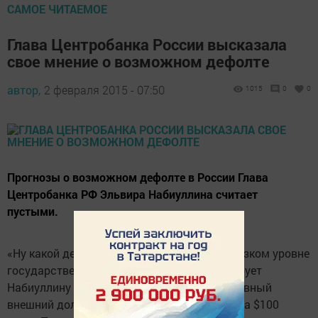
САМОЕ ЧИТАЕМОЕ
Глава Центробанка России высказала
свое мнение о возможном дефолте
автор,
2 февраля 2015 - 07:50
1015
0
0
Прогнозы о возможном дефолте в России Глава
Центробанка РФ Эльвира Набиуллина считает
пустыми.
«Ну какой дефолт может быть при таком низком уровне
государственного внешнего долга?» - цитирует
Набиуллину «Интерфакс». - Даже корпоративный
внешний долг в 2014 году снизился где-то на $100