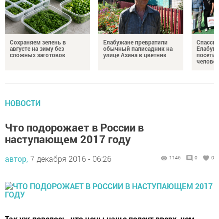
Сохраняем зелень в
Елабужане превратили
Спасску
августе на зиму без
обычный палисадник на
Елабуге
сложных заготовок
улице Азина в цветник
посетил
челове
НОВОСТИ
Что подорожает в России в
наступающем 2017 году
автор,
7 декабря 2016 - 06:26
1146
0
0
Так уж повелось, что цены чаще ползут вверх, чем