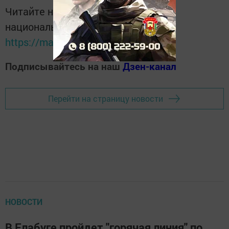
Читайте новости Татарстана в
национальном мессенджере MАХ:
https://max.ru/tatmedia
Подписывайтесь на наш
Дзен-канал
Перейти на страницу новости
НОВОСТИ
В Елабуге пройдет "горячая линия" по