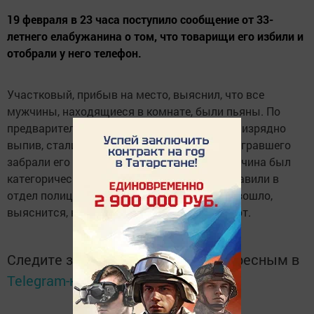
19 февраля в 23 часа поступило сообщение от 33-
летнего елабужанина о том, что товарищи его избили и
отобрали у него телефон.
Участковый, прибыв на место, выяснил, что все
мужчины, находящиеся в комнате, были пьяны. По
предварительным данным, молодые люди, изрядно
выпив, стали играть в карты. В итоге у проигравшего
забрали его мобильный телефон, с чем мужчина был
категорически несогласен. Всех троих доставили в
отдел полиции. Что же на самом деле произошло,
выяснится, когда задержанные протрезвеют.
Следите за самым важным и интересным в
Telegram-канале
Татмедиа