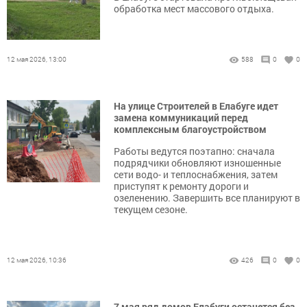
обработка мест массового отдыха.
12 мая 2026, 13:00
588
0
0
На улице Строителей в Елабуге идет
замена коммуникаций перед
комплексным благоустройством
Работы ведутся поэтапно: сначала
подрядчики обновляют изношенные
сети водо- и теплоснабжения, затем
приступят к ремонту дороги и
озеленению. Завершить все планируют в
текущем сезоне.
12 мая 2026, 10:36
426
0
0
7 мая ряд домов Елабуги останется без