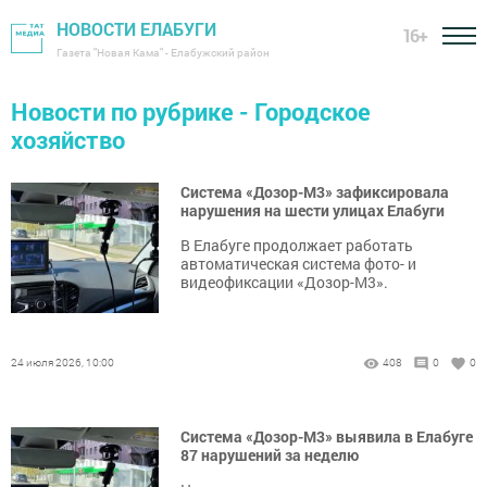
НОВОСТИ ЕЛАБУГИ
16+
Газета "Новая Кама" - Елабужский район
Новости по рубрике - Городское
хозяйство
Система «Дозор-М3» зафиксировала
нарушения на шести улицах Елабуги
В Елабуге продолжает работать
автоматическая система фото- и
видеофиксации «Дозор-М3».
24 июля 2026, 10:00
408
0
0
Система «Дозор-М3» выявила в Елабуге
87 нарушений за неделю