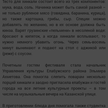
Тесто для хинкали состоит всего из трех компонентов:
мука, вода, соль. Начинка может быть самой разной –
не только рубленое мясо (говядина, баранина, курица),
но также картошка, грибы, сыр. Специи можно
добавлять по желанию, но в их основе должна быть
кинза. Варят грузинские «пельмени» в несоленой воде:
бросают в кипяток, а когда хинкали всплывают, то
нужно немного убавить огонь. Через семь-восемь
минут вынимают и подают на стол с аджикой или
(реже) с соусом.
Почетным гостем фестиваля стала начальник
Управления культуры Елабужского района Эльмира
Ахметова. Она помогла слепить поварам несколько
порций хинкали и заодно пригласила елабужан и гостей
города на все летние культурные проекты – в том
числе на музыкальные вечера на Казанской улице.
В приготовлении блюда дня помогала также студентка