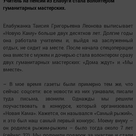
Учитель на пенсии из Елабуги стала волонтером
гуманитарных мастерских.
Елабужанка Таисия Григорьевна Леонова выписывает
«Новую Каму» больше двух десятков лет. Долгие годы
она работала учителем и, выйдя на заслуженный
отдых, не сидит на месте. После начала спецоперации
она вместе с мужем и дочерью стала волонтером сразу
двух гуманитарных мастерских: «Дома ждут» и «Мы
вместе».
– В мое время газеты были примерно тем же, что
сейчас соцсети: все новости из них узнавали, писали
туда письма, звонили. Однажды мы решили
поучаствовать в конкурсе, который организовала
«Новая Кама». Кажется, он назывался «Самый рыжий»,
и это был наш самый первый конкурс. Моему внуку –
он родился рыжим-рыжим – было тогда около 7 лет
(сейчас 32). Мы получили подарок за участие и стали