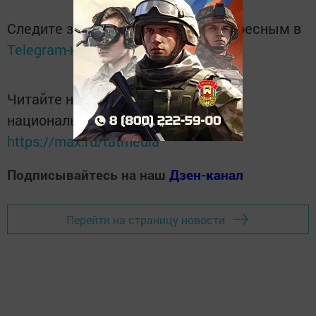
Следите за самым важным и интересным в
Telegram-канале
Татмедиа
Читайте новости Татарстана в
национальном мессенджере MАХ:
https://max.ru/tatmedia
Подписывайтесь на наш
Дзен-канал
Перейти на страницу новости