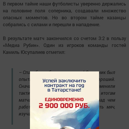
В первом тайме наши футболисты уверенно держались
на половине поля соперника, создавали множество
опасных моментов. Но во втором тайме казанцы
собрались с силами и перешли в нападение.
В результате матч закончился со счетом 3:2 в пользу
«Медиа Рубин». Один из игроков команды гостей
Камиль Юсупалиев отметил:
– Спасибо елабужанам за игру! Соперник был
опытный, сложный и очень хороший.
Сначала мы проигрывали, но потом сменили
тактику – и стало получаться. По итогам
матча могу сказать, что нам есть над чем
работать – например, лучше держать мяч,
изучать новые комбинации.