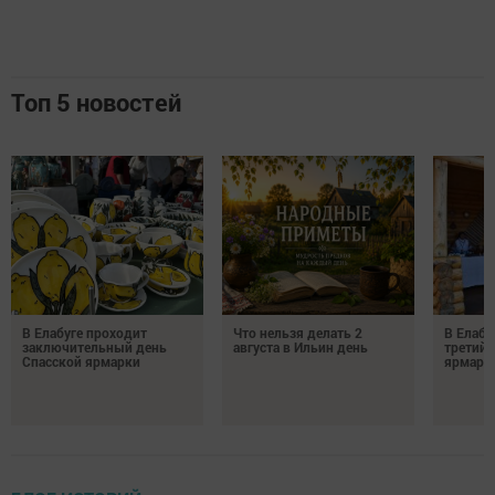
Топ 5 новостей
В Елабуге проходит
Что нельзя делать 2
В Елабу
заключительный день
августа в Ильин день
третий 
Спасской ярмарки
ярмарк