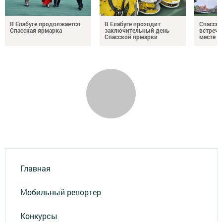
В Елабуге продолжается
В Елабуге проходит
Спасска
Спасская ярмарка
заключительный день
встреча
Спасской ярмарки
месте
Главная
Мобильный репортер
Конкурсы