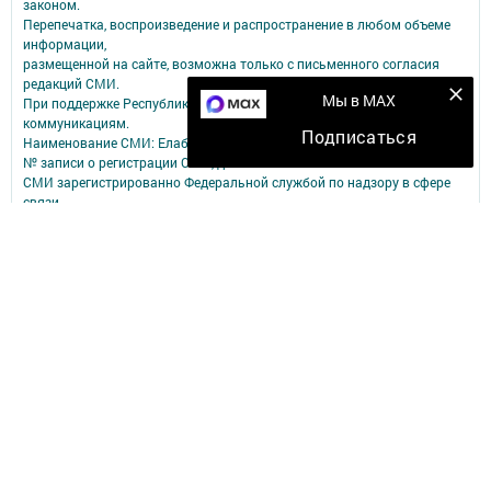
законом.
Перепечатка, воспроизведение и распространение в любом объеме
информации,
размещенной на сайте, возможна только с письменного согласия
редакций СМИ.
Мы в MAX
При поддержке Республиканского агентства по печати и массовым
коммуникациям.
Подписаться
Наименование СМИ: Елабуга-информ
№ записи о регистрации СМИ, дата: Эл №ФС77-89707 от 23.06.2025
СМИ зарегистрированно Федеральной службой по надзору в сфере
связи,
информационных технологий и массовых коммуникаций
ФИО главного редактора: Качаева Сабина Равильевна
Адрес редакции: 423602, Татарстан Респ., Елабужский р-н, г. Елабуга,
ул. Строителей, д. 16А
Телефон редакции: 8 (85557) 3-81-11
Электронный адрес редакции: new-kama@bk.ru
Для сообщений о фактах коррупции: new-kama@bk.ru
Учредитель СМИ: АО «ТАТМЕДИА»
Антикоррупционная политика
АО «ТАТМЕДИА» использует «cookie»
для персонализации сервисов и
удобства пользователей сайтом.
Использование «cookie» можно отменить в настройках браузера.
Политика конфиденциальности