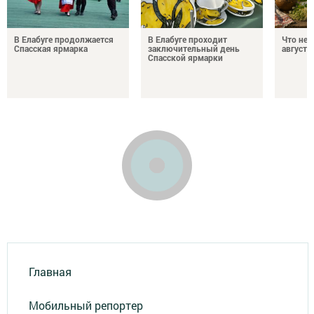
В Елабуге продолжается
В Елабуге проходит
Что нел
Спасская ярмарка
заключительный день
августа
Спасской ярмарки
Главная
Мобильный репортер