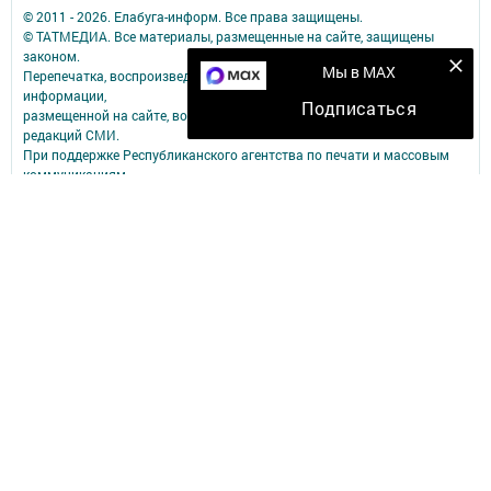
© 2011 - 2026. Елабуга-информ. Все права защищены.
© ТАТМЕДИА. Все материалы, размещенные на сайте, защищены
законом.
Мы в MAX
Перепечатка, воспроизведение и распространение в любом объеме
информации,
Подписаться
размещенной на сайте, возможна только с письменного согласия
редакций СМИ.
При поддержке Республиканского агентства по печати и массовым
коммуникациям.
Наименование СМИ: Елабуга-информ
№ записи о регистрации СМИ, дата: Эл №ФС77-89707 от 23.06.2025
СМИ зарегистрированно Федеральной службой по надзору в сфере
связи,
информационных технологий и массовых коммуникаций
ФИО главного редактора: Качаева Сабина Равильевна
Адрес редакции: 423602, Татарстан Респ., Елабужский р-н, г. Елабуга,
ул. Строителей, д. 16А
Телефон редакции: 8 (85557) 3-81-11
Электронный адрес редакции: new-kama@bk.ru
Для сообщений о фактах коррупции: new-kama@bk.ru
Учредитель СМИ: АО «ТАТМЕДИА»
Антикоррупционная политика
АО «ТАТМЕДИА» использует «cookie»
для персонализации сервисов и
удобства пользователей сайтом.