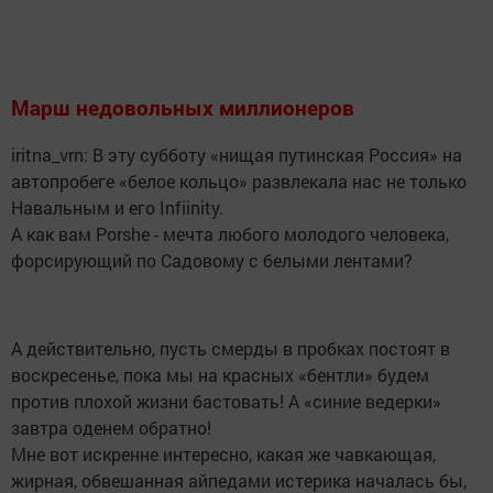
Марш недовольных миллионеров
iritna_vrn: В эту субботу «нищая путинская Россия» на
автопробеге «белое кольцо» развлекала нас не только
Навальным и его Infiinity.
А как вам Porshe - мечта любого молодого человека,
форсирующий по Садовому с белыми лентами?
А действительно, пусть смерды в пробках постоят в
воскресенье, пока мы на красных «бентли» будем
против плохой жизни бастовать! А «синие ведерки»
завтра оденем обратно!
Мне вот искренне интересно, какая же чавкающая,
жирная, обвешанная айпедами истерика началась бы,