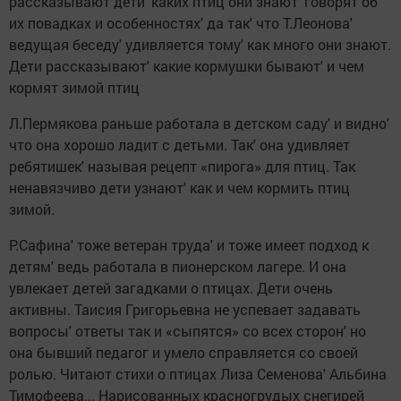
рассказывают дети' каких птиц они знают' говорят об
их повадках и особенностях' да так' что Т.Леонова'
ведущая беседу' удивляется тому' как много они знают.
Дети рассказывают' какие кормушки бывают' и чем
кормят зимой птиц
Л.Пермякова раньше работала в детском саду' и видно'
что она хорошо ладит с детьми. Так' она удивляет
ребятишек' называя рецепт «пирога» для птиц. Так
ненавязчиво дети узнают' как и чем кормить птиц
зимой.
Р.Сафина' тоже ветеран труда' и тоже имеет подход к
детям' ведь работала в пионерском лагере. И она
увлекает детей загадками о птицах. Дети очень
активны. Таисия Григорьевна не успевает задавать
вопросы' ответы так и «сыпятся» со всех сторон' но
она бывший педагог и умело справляется со своей
ролью. Читают стихи о птицах Лиза Семенова' Альбина
Тимофеева... Нарисованных красногрудых снегирей