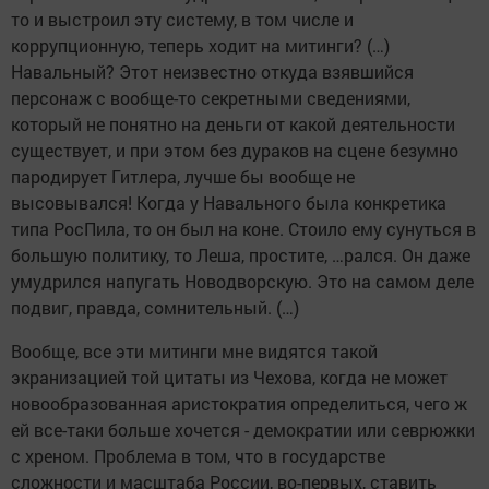
то и выстроил эту систему, в том числе и
коррупционную, теперь ходит на митинги? (…)
Навальный? Этот неизвестно откуда взявшийся
персонаж с вообще-то секретными сведениями,
который не понятно на деньги от какой деятельности
существует, и при этом без дураков на сцене безумно
пародирует Гитлера, лучше бы вообще не
высовывался! Когда у Навального была конкретика
типа РосПила, то он был на коне. Стоило ему сунуться в
большую политику, то Леша, простите, …рался. Он даже
умудрился напугать Новодворскую. Это на самом деле
подвиг, правда, сомнительный. (…)
Вообще, все эти митинги мне видятся такой
экранизацией той цитаты из Чехова, когда не может
новообразованная аристократия определиться, чего ж
ей все-таки больше хочется - демократии или севрюжки
с хреном. Проблема в том, что в государстве
сложности и масштаба России, во-первых, ставить