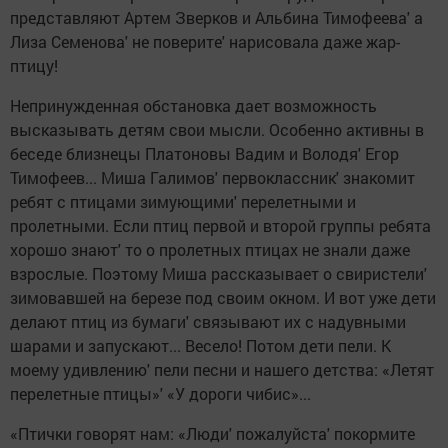
представляют Артем Зверков и Альбина Тимофеева' а
Лиза Семенова' не поверите' нарисовала даже жар-
птицу!
Непринужденная обстановка дает возможность
высказывать детям свои мысли. Особенно активны в
беседе близнецы Платоновы Вадим и Володя' Егор
Тимофеев... Миша Галимов' первоклассник' знакомит
ребят с птицами зимующими' перелетными и
пролетными. Если птиц первой и второй группы ребята
хорошо знают' то о пролетных птицах не знали даже
взрослые. Поэтому Миша рассказывает о свиристели'
зимовавшей на березе под своим окном. И вот уже дети
делают птиц из бумаги' связывают их с надувными
шарами и запускают... Весело! Потом дети пели. К
моему удивлению' пели песни и нашего детства: «Летят
перелетные птицы»' «У дороги чибис»...
«Птички говорят нам: «Люди' пожалуйста' покормите