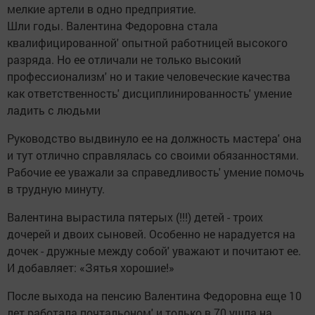
мелкие артели в одно предприятие.
Шли годы. Валентина Федоровна стала
квалифицированной' опытной работницей высокого
разряда. Но ее отличали не только высокий
профессионализм' но и такие человеческие качества
как ответственность' дисциплинированность' умение
ладить с людьми
Руководство выдвинуло ее на должность мастера' она
и тут отлично справлялась со своими обязанностями.
Рабочие ее уважали за справедливость' умение помочь
в трудную минуту.
Валентина вырастила пятерых (!!!) детей - троих
дочерей и двоих сыновей. Особенно не нарадуется на
дочек - дружные между собой' уважают и почитают ее.
И добавляет: «Зятья хорошие!»
После выхода на пенсию Валентина Федоровна еще 10
лет работала почтальоном' и только в 70 ушла на