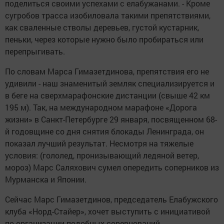
поделиться своими успехами с елабужанами. - Кроме
сугробов трасса изобиловала такими препятствиями,
как сваленные стволы деревьев, густой кустарник,
пеньки, через которые нужно было пробираться или
перепрыгивать.
По словам Марса Гимазетдинова, препятствия его не
удивили - наш знаменитый земляк специализируется и
в беге на сверхмарафонские дистанции (свыше 42 км
195 м). Так, на международном марафоне «Дорога
жизни» в Санкт-Петербурге 29 января, посвященном 68-
й годовщине со дня снятия блокады Ленинграда, он
показал лучший результат. Несмотря на тяжелые
условия: (гололед, пронизывающий ледяной ветер,
мороз) Марс Саляхович сумел опередить соперников из
Мурманска и Японии.
Сейчас Марс Гимазетдинов, председатель Елабужского
клуба «Норд-Стайер», хочет выступить с инициативой
по организации подобных соревнований