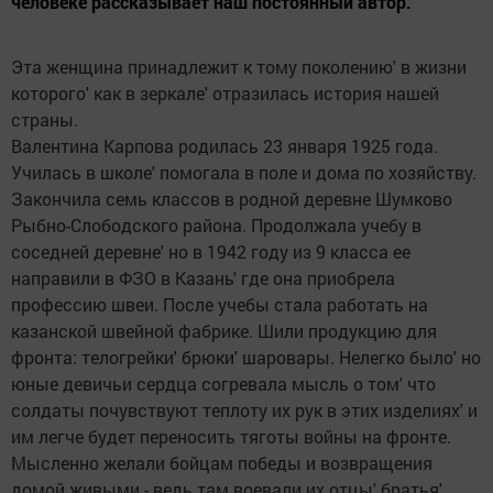
человеке рассказывает наш постоянный автор.
Эта женщина принадлежит к тому поколению' в жизни
которого' как в зеркале' отразилась история нашей
страны.
Валентина Карпова родилась 23 января 1925 года.
Училась в школе' помогала в поле и дома по хозяйству.
Закончила семь классов в родной деревне Шумково
Рыбно-Слободского района. Продолжала учебу в
соседней деревне' но в 1942 году из 9 класса ее
направили в ФЗО в Казань' где она приобрела
профессию швеи. После учебы стала работать на
казанской швейной фабрике. Шили продукцию для
фронта: телогрейки' брюки' шаровары. Нелегко было' но
юные девичьи сердца согревала мысль о том' что
солдаты почувствуют теплоту их рук в этих изделиях' и
им легче будет переносить тяготы войны на фронте.
Мысленно желали бойцам победы и возвращения
домой живыми - ведь там воевали их отцы' братья'