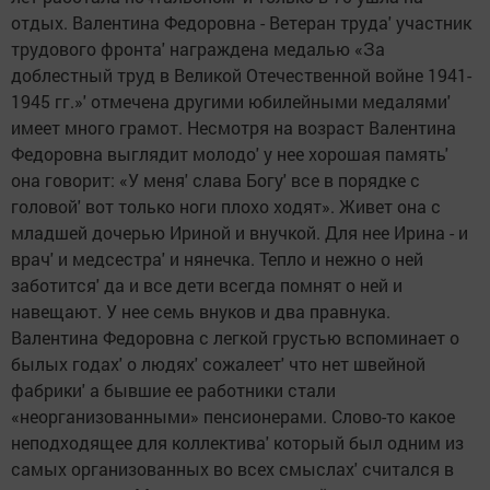
отдых. Валентина Федоровна - Ветеран труда' участник
трудового фронта' награждена медалью «За
доблестный труд в Великой Отечественной войне 1941-
1945 гг.»' отмечена другими юбилейными медалями'
имеет много грамот. Несмотря на возраст Валентина
Федоровна выглядит молодо' у нее хорошая память'
она говорит: «У меня' слава Богу' все в порядке с
головой' вот только ноги плохо ходят». Живет она с
младшей дочерью Ириной и внучкой. Для нее Ирина - и
врач' и медсестра' и нянечка. Тепло и нежно о ней
заботится' да и все дети всегда помнят о ней и
навещают. У нее семь внуков и два правнука.
Валентина Федоровна с легкой грустью вспоминает о
былых годах' о людях' сожалеет' что нет швейной
фабрики' а бывшие ее работники стали
«неорганизованными» пенсионерами. Слово-то какое
неподходящее для коллектива' который был одним из
самых организованных во всех смыслах' считался в