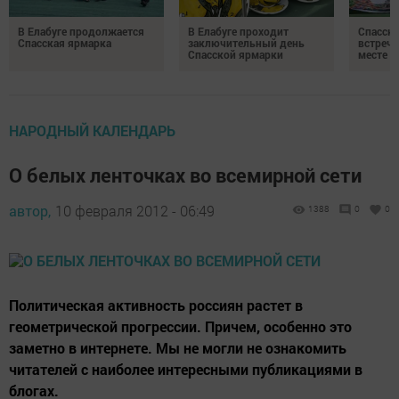
В Елабуге продолжается
В Елабуге проходит
Спасска
Спасская ярмарка
заключительный день
встреча
Спасской ярмарки
месте
НАРОДНЫЙ КАЛЕНДАРЬ
О белых ленточках во всемирной сети
автор,
10 февраля 2012 - 06:49
1388
0
0
Политическая активность россиян растет в
геометрической прогрессии. Причем, особенно это
заметно в интернете. Мы не могли не ознакомить
читателей с наиболее интересными публикациями в
блогах.