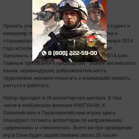
Принять участие в отборе сможет каждый - студент и
менеджер, пенсионер и директор, домохозяйка и
старшеклассник. То есть любой, кому на 6 января 2014
года исполнится не менее 18 и не более 80 лет.
Заполнить заявку можно на сайте vol.sochi2014.com.
Главные требования к кандидатам - знание английского
языка, неравнодушие, доброжелательность,
трудолюбие, желание помогать и взаимодействовать,
учиться и работать.
Набор проходит в 26 волонтерских центрах. В том
числе в елабужском филиале КНИТУ-КАИ. К
Олимпийским и Параолимпийским играм здесь
планируют готовить волонтеров по направлениям
«церемонии» и «технологии». Всего же при проведении
игр в Сочи будет задействовано около 25 тысяч