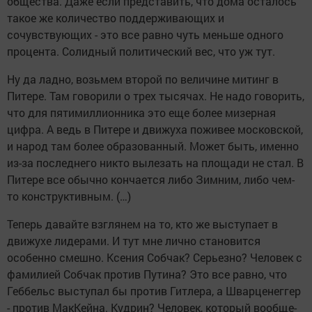
общества. Даже если представить, что дома осталось
такое же количество поддерживающих и
сочувствующих - это все равно чуть меньше одного
процента. Солидный политический вес, что уж тут.
Ну да ладно, возьмем второй по величине митинг в
Питере. Там говорили о трех тысячах. Не надо говорить,
что для пятимиллионника это еще более мизерная
цифра. А ведь в Питере и движуха поживее московской,
и народ там более образованный. Может быть, именно
из-за последнего никто вылезать на площади не стал. В
Питере все обычно кончается либо Зимним, либо чем-
то конструктивным. (…)
Теперь давайте взглянем на то, кто же выступает в
движухе лидерами. И тут мне лично становится
особенно смешно. Ксения Собчак? Серьезно? Человек с
фамилией Собчак против Путина? Это все равно, что
Геббельс выступал бы против Гитлера, а Шварценеггер
- против МакКейна. Кудрин? Человек, который вообще-