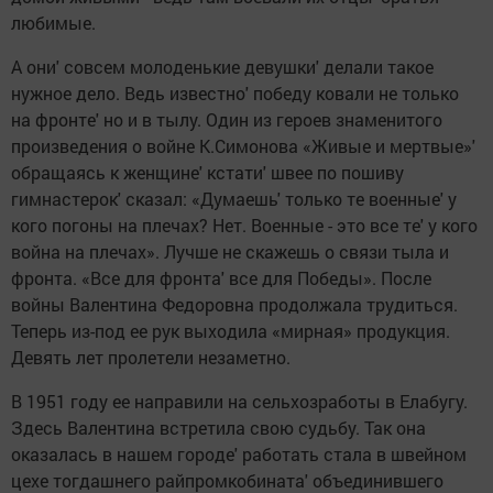
любимые.
А они' совсем молоденькие девушки' делали такое
нужное дело. Ведь известно' победу ковали не только
на фронте' но и в тылу. Один из героев знаменитого
произведения о войне К.Симонова «Живые и мертвые»'
обращаясь к женщине' кстати' швее по пошиву
гимнастерок' сказал: «Думаешь' только те военные' у
кого погоны на плечах? Нет. Военные - это все те' у кого
война на плечах». Лучше не скажешь о связи тыла и
фронта. «Все для фронта' все для Победы». После
войны Валентина Федоровна продолжала трудиться.
Теперь из-под ее рук выходила «мирная» продукция.
Девять лет пролетели незаметно.
В 1951 году ее направили на сельхозработы в Елабугу.
Здесь Валентина встретила свою судьбу. Так она
оказалась в нашем городе' работать стала в швейном
цехе тогдашнего райпромкобината' объединившего