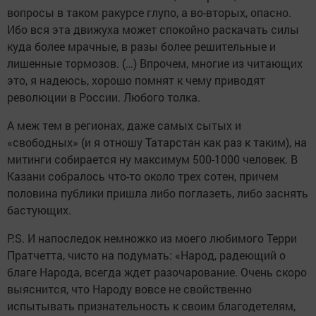
вопросы в таком ракурсе глупо, а во-вторых, опасно.
Ибо вся эта движуха может спокойно раскачать силы
куда более мрачные, в разы более решительные и
лишенные тормозов. (…) Впрочем, многие из читающих
это, я надеюсь, хорошо помнят к чему приводят
революции в России. Любого толка.
А меж тем в регионах, даже самых сытых и
«свободных» (и я отношу Татарстан как раз к таким), на
митинги собирается ну максимум 500-1000 человек. В
Казани собралось что-то около трех сотен, причем
половина публики пришла либо поглазеть, либо заснять
бастующих.
P.S. И напоследок немножко из моего любимого Терри
Пратчетта, чисто на подумать: «Народ, радеющий о
благе Народа, всегда ждет разочарование. Очень скоро
выяснится, что Народу вовсе не свойственно
испытывать признательность к своим благодетелям,