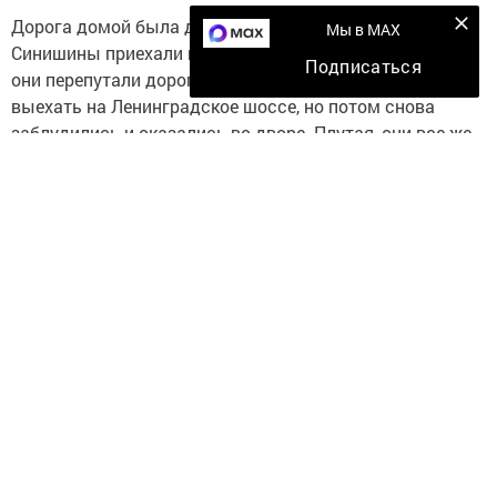
Дорога домой была долгой и утомительной. В полночь
Мы в MAX
Синишины приехали в Москву, что было случайностью,
Подписаться
они перепутали дорогу. У постового они узнали, как
выехать на Ленинградское шоссе, но потом снова
заблудились и оказались во дворе. Плутая, они все же
смогли выехать на нужную дорогу и только тогда
вспомнили про кота. Возник вопрос – почему Семен,
который только недавно активно мяукал, сейчас
молчит?
Тогда-то семья и заметила пропажу. Кота не было в
машине, видимо в одном из дворов, которые они
проезжали, он выпрыгнул в окно. Но, не зная местности,
найти его Синишины так и не смогли. Как бы тяжело им
не было. Пришлось ехать дальше. Все были очень
расстроены, долгое время в машине царила тишина.
Лишь доехав до Петрозаводска, дочь смогла начать
разговор.