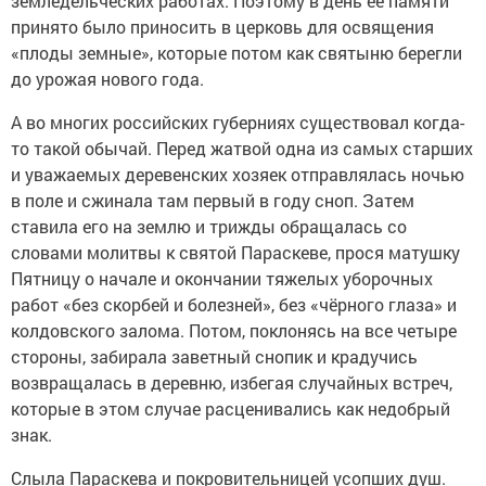
земледельческих работах. Поэтому в день ее памяти
принято было приносить в церковь для освящения
«плоды земные», которые потом как святыню берегли
до урожая нового года.
А во многих российских губерниях существовал когда-
то такой обычай. Перед жатвой одна из самых старших
и уважаемых деревенских хозяек отправлялась ночью
в поле и сжинала там первый в году сноп. Затем
ставила его на землю и трижды обращалась со
словами молитвы к святой Параскеве, прося матушку
Пятницу о начале и окончании тяжелых уборочных
работ «без скорбей и болезней», без «чёрного глаза» и
колдовского залома. Потом, поклонясь на все четыре
стороны, забирала заветный снопик и крадучись
возвращалась в деревню, избегая случайных встреч,
которые в этом случае расценивались как недобрый
знак.
Слыла Параскева и покровительницей усопших душ.