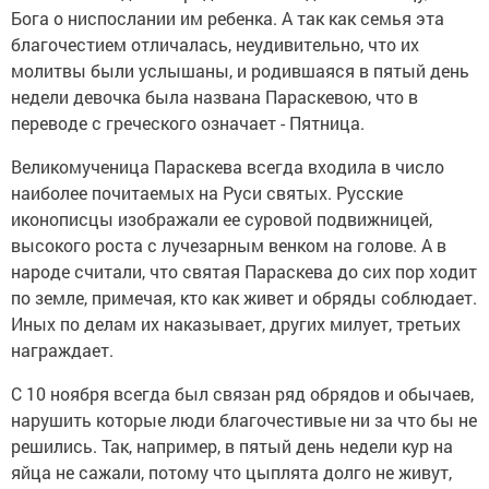
Бога о ниспослании им ребенка. А так как семья эта
благочестием отличалась, неудивительно, что их
молитвы были услышаны, и родившаяся в пятый день
недели девочка была названа Параскевою, что в
переводе с греческого означает - Пятница.
Великомученица Параскева всегда входила в число
наиболее почитаемых на Руси святых. Русские
иконописцы изображали ее суровой подвижницей,
высокого роста с лучезарным венком на голове. А в
народе считали, что святая Параскева до сих пор ходит
по земле, примечая, кто как живет и обряды соблюдает.
Иных по делам их наказывает, других милует, третьих
награждает.
С 10 ноября всегда был связан ряд обрядов и обычаев,
нарушить которые люди благочестивые ни за что бы не
решились. Так, например, в пятый день недели кур на
яйца не сажали, потому что цыплята долго не живут,