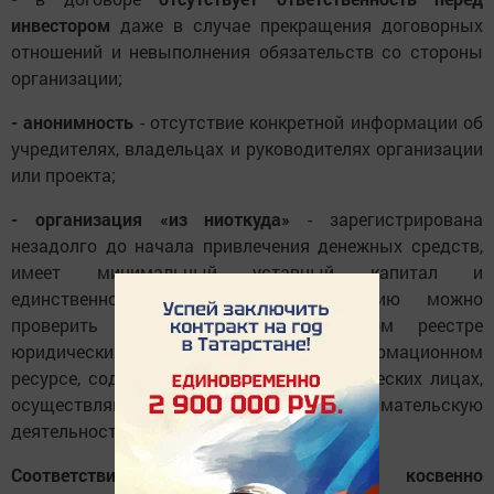
инвестором
даже в случае прекращения договорных
отношений и невыполнения обязательств со стороны
организации;
- анонимность
- отсутствие конкретной информации об
учредителях, владельцах и руководителях организации
или проекта;
- организация «из ниоткуда»
- зарегистрирована
незадолго до начала привлечения денежных средств,
имеет минимальный уставный капитал и
единственного учредителя (информацию можно
проверить в Едином государственном реестре
юридических лиц ФНС России - информационном
ресурсе, содержащем сведения о юридических лицах,
осуществляющих предпринимательскую
деятельность).
Соответствие этим признакам лишь косвенно