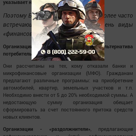
указывает на «финансовую пирамиду».
Поэтому Банк России выделил наиболее часто
встречающиеся на сегодняшний день виды
«финансовых пирамид»:
Организации, позиционирующие себя как альтернатива
потребительскому и ипотечному кредитам
.
Они рассчитаны на тех, кому отказали банки и
микрофинансовые организации (МФО). Гражданам
предлагают различные программы: на приобретение
автомобилей, квартир, земельных участков и т.п.
Необходимо внести от 5 до 20% необходимой суммы. А
недостающую сумму организация обещает
сформировать за счет постоянного притока средств
новых клиентов.
Организации - «раздолжнители»
, предлагающие