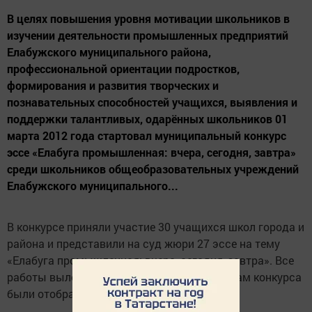
В целях повышения уровня мотивации школьников в
изучении деятельности промышленных предприятий
Елабужского муниципального района,
профессиональной ориентации подростков,
формирования и развития творческих и
познавательных способностей учащихся, выявления и
поддержки талантливых, одарённых школьников 01
марта 2012 года стартовал муниципальный конкурс
эссе «Елабуга промышленная: вчера, сегодня, завтра»
среди школьников общеобразовательных учреждений
Елабужского муниципального...
В конкурсе приняли участие 30 учащихся школ города и
района и представили на суд жюри 27 эссе на тему
«Елабуга промышленная: вчера, сегодня, завтра». Все
работы выложены на сайтах школ. По итогам конкурса
были отобраны 3 лучшие работы: