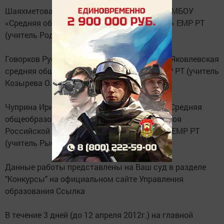
Шаяхметова Эльвина - ученица 10А класса МБОУ
«Средняя общеобразовательная школа №1» ЕМР РТ
(учитель Родионова А.П.);
Говорков Руслан - ученик 11 класса МБОУ «Яковлевская
средняя общеобразовательная школа» ЕМР РТ (учитель
Козырева О.В.);
Чуприна Ирина - ученица 9В класса МБОУ «Средняя
общеобразовательная школа №3 имени Героя
Российской Федерации А.Н.Епанешникова» ЕМР РТ
(учитель Рыбакова Е.А.).
Данные работы представлены на Ваш суд в разделе
"Конкурсы" на официальном сайте Управления
образования Ссылка
В течение 3 дней (до 12 апреля 2012г.) на главной