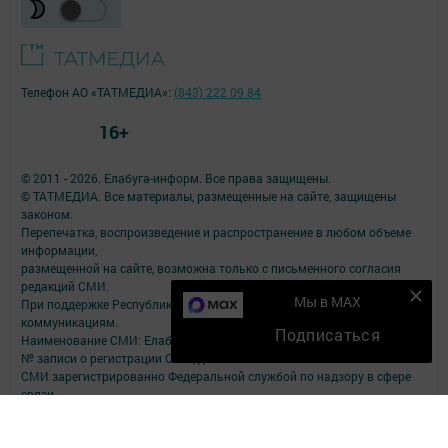
Телефон АО «ТАТМЕДИА»:
(843) 222 09 84
16+
© 2011 - 2026. Елабуга-информ. Все права защищены.
© ТАТМЕДИА. Все материалы, размещенные на сайте, защищены
законом.
Перепечатка, воспроизведение и распространение в любом объеме
информации,
размещенной на сайте, возможна только с письменного согласия
редакций СМИ.
Мы в MAX
При поддержке Республиканского агентства по печати и массовым
коммуникациям.
Подписаться
Наименование СМИ: Елабуга-информ
№ записи о регистрации СМИ, дата: Эл №ФС77-89707 от 23.06.2025
СМИ зарегистрированно Федеральной службой по надзору в сфере
связи,
информационных технологий и массовых коммуникаций
ФИО главного редактора: Качаева Сабина Равильевна