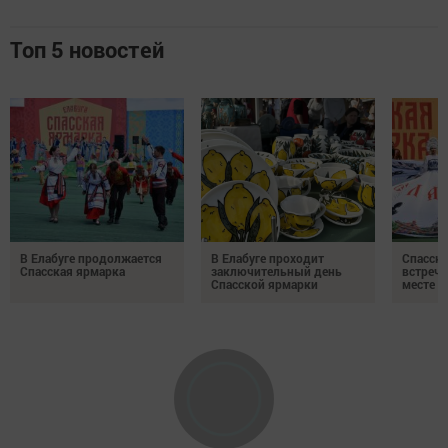
Топ 5 новостей
В Елабуге продолжается
В Елабуге проходит
Спасска
Спасская ярмарка
заключительный день
встреча
Спасской ярмарки
месте