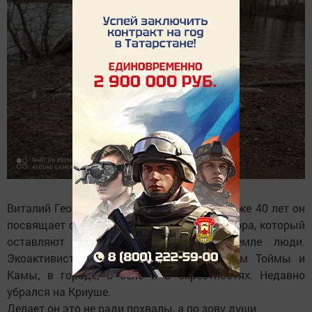
Виталий Георгиевич из села Танайка. Вот уже 40 лет он
посвящает себя уборке территорий от мусора, который
оставляют равнодушные к родной земле люди.
Экоактивист наводит порядок по берегам Тоймы и
Камы, в городе, в селе и в окрестностях. Недавно
убрался на Криуше.
Делает он это не ради похвалы, а по зову души.