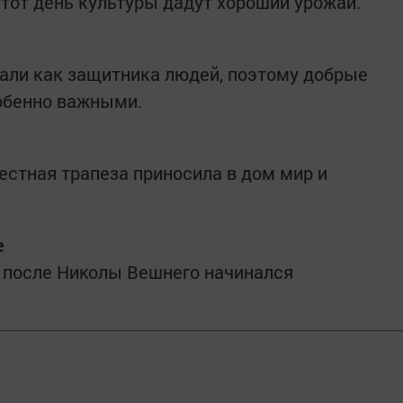
этот день культуры дадут хороший урожай.
тали как защитника людей, поэтому добрые
собенно важными.
стная трапеза приносила в дом мир и
е
 после Николы Вешнего начинался