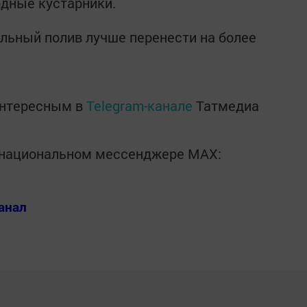
одные кустарники.
ильный полив лучше перенести на более
интересным в
Telegram-канале
Татмедиа
в национальном мессенджере MАХ:
анал