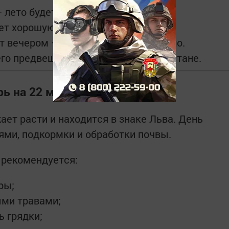
— лето будет урожайным.
ет хорошую погоду в июне.
т вечером — скоро установится тепло.
го предвещает теплое лето в Татарстане.
ь на 22 мая 2026 года
ает расти и находится в знаке Льва. День
ями, подкормки и обработки почвы.
 рекомендуется:
ры;
ыми травами;
ь грядки;