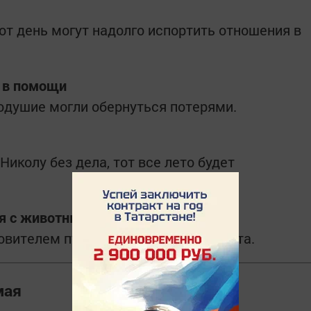
от день могут надолго испортить отношения в
 в помощи
одушие могли обернуться потерями.
Николу без дела, тот все лето будет
ся с животными
овителем путников и домашнего скота.
мая