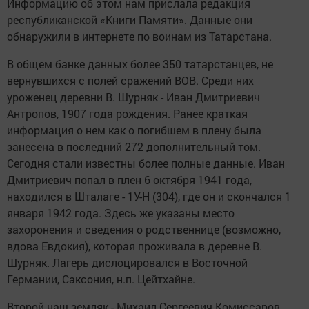
Информацию об этом нам прислала редакция
республиканской «Книги Памяти». Данные они
обнаружили в интернете по воинам из Татарстана.
В общем банке данных более 350 татарстанцев, не
вернувшихся с полей сражений ВОВ. Среди них
уроженец деревни В. Шурняк - Иван Дмитриевич
Антропов, 1907 года рождения. Ранее краткая
информация о нем как о погибшем в плену была
занесена в последний 272 дополнительный том.
Сегодня стали известны более полные данные. Иван
Дмитриевич попал в плен 6 октября 1941 года,
находился в Шталаге - 1У-Н (304), где он и скончался 1
января 1942 года. Здесь же указаны место
захоронения и сведения о родственнице (возможно,
вдова Евдокия), которая проживала в деревне В.
Шурняк. Лагерь дислоцировался в Восточной
Германии, Саксония, н.п. Цейтхайне.
Второй наш земляк - Михаил Сергеевич Комиссаров,