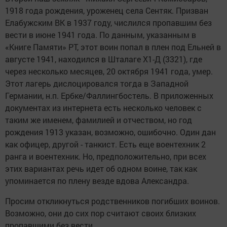
1918 года рождения, уроженец села Сентяк. Призван
Елабужским ВК в 1937 году, числился пропавшим без
вести в июне 1941 года. По данным, указанным в
«Книге Памяти» РТ, этот воин попал в плен под Ельней в
августе 1941, находился в Шталаге Х1-Д (3321), где
через несколько месяцев, 20 октября 1941 года, умер.
Этот лагерь дислоцировался тогда в Западной
Германии, н.п. Ербке/Фаллингбостель. В приложенных
документах из интернета есть несколько человек с
таким же именем, фамилией и отчеством, но год
рождения 1913 указан, возможно, ошибочно. Один дан
как офицер, другой - танкист. Есть еще воентехник 2
ранга и воентехник. Но, предположительно, при всех
этих вариантах речь идет об одном воине, так как
упоминается по плену везде вдова Александра.
Просим откликнуться родственников погибших воинов.
Возможно, они до сих пор считают своих близких
пропавшими без вести.