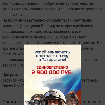
жилищных условий (приобретение и строительство
жилья) и формирование накопительной части трудовой
пенсии матери.
На получение материнского капитала имеет право
женщина (гражданка России) за второго ребенка с
российским гражданством, рожденного или
усыновленного в период с 2007 года. Не имеет
значения место проживания и рождения, отцовство. На
третьего (или четвертого) ребенка можно получить
сертификат при условии, что раньше родители не
воспользовались этой возможностью при рождении
второго (или третьего).
При рождении двойни тоже можно получить
сертификат, установив, кто из детей родился вторым.
Олеся СМИРНОВА
Следите за самым важным и интересным в