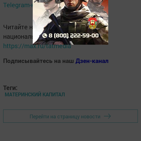
Telegram-канале
Татмедиа
Читайте новости Татарстана в
национальном мессенджере MАХ:
https://max.ru/tatmedia
Подписывайтесь на наш
Дзен-канал
Теги:
МАТЕРИНСКИЙ КАПИТАЛ
Перейти на страницу новости