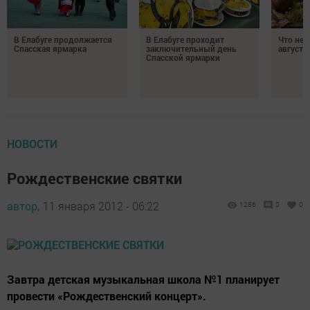
В Елабуге продолжается
В Елабуге проходит
Что нел
Спасская ярмарка
заключительный день
августа
Спасской ярмарки
НОВОСТИ
Рождественские святки
автор,
11 января 2012 - 06:22
1286
0
0
Завтра детская музыкальная школа №1 планирует
провести «Рождественский концерт».