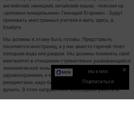
английский, немецкий, китайский языки, - пояснил на
«деловом понедельнике» Геннадий Егорович. - Будут
приезжать иностранные учителя и жить здесь, в
Елабуге.
Мы должны к этому быть готовы. Представьте,
поселяется иностранец, а у нас вместо горячей течет
холодная вода или ржавая. Мы должны поменять свой
менталитет в отношении стремительно развивающейся
экономической зоны. Это затронет и «Водоканал», и
Мы в MAX
здравоохранение, и культуру. Мы не будем успевать за
Подписаться
резидентами, надо было еще позавчера об этом
думать. В этом направлении необходимо работать.
Как рассказал глава района, средства на
строительство индивидуальных тепловых пунктов уже
найдены - об этом поручено доложить генеральному
директору ЕПТС на следующем планерке. Он же
расскажет елабужанам о предпринимаемых мерах по