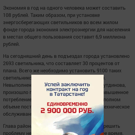
Экономия в год на одного человека может составить
108 рублей. Таким образом, при установке
энергосберегающих светильников во всем жилом
фонде города экономия электроэнергии для населения
в местах общего пользования составит 6,9 миллиона
рублей.
На сегодняшний день в подъездах города установлено
2693 светильника, что составляет 30 процентов от
плана. Всего же необходимо установить 9100 таких
светильников, и срок был дан до 1 сентября.
Невыполнение плана, по словам Ахата Галаутдинова,
произошло по нескольким причинам - это завышенное
потребление электроэнергии на ОДН, и не в полном
объеме поступление денежных средств за техническое
обслуживание.
Глава района Геннадий Емельянов поручил решить
проблему недофинансирования в ближайшее время.