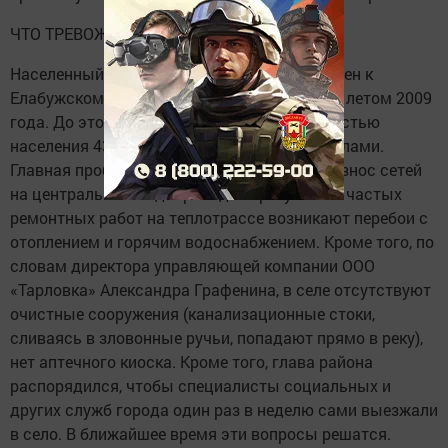
ЧТО ТРЕВОЖИТ ТАРЛОВКУ?
Населенный пункт Тарловка был присоединен к
Елабужскому району и получил статус села летом 2009
года. До этого времени поселок с численностью
населения 430 человек выживал своими силами.
Главная проблема здесь - стопроцентный износ сетей
на центральном водопроводе. В результате частых
ремонтных работ на теплотрассе возникают перебои с
отоплением и горячим водоснабжением. Кроме того, по
словам директора управляющей компании ООО
«Тарловка» Александра Графенина, в селе отсутствуют
очистные сооружения (канализационные стоки,
сливаясь в зловонные ручьи, попадают прямо в реку),
нет аптечного киоска. Кроме того, глава района
распорядился, чтобы специалисты социальных и
других служб города один раз в неделю сами выезжали
в село. В ближайшее время эти вопросы решатся.