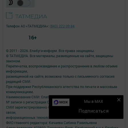
Телефон АО «ТАТМЕДИА»:
(843) 222 09 84
16+
© 2011 - 2026. Елабуга-информ. Все права защищены.
© ТАТМЕДИА. Все материалы, размещенные на сайте, защищены
законом.
Перепечатка, воспроизведение и распространение в любом объеме
информации,
размещенной на сайте, возможна только с письменного согласия
редакций СМИ.
При поддержке Республиканского агентства по печати и массовым
коммуникациям.
Наименование СМИ: Елабуга-информ
Мы в MAX
№ записи о регистрации СМИ, дата: Эл №ФС77-89707 от 23.06.2025
СМИ зарегистрированно Федеральной службой по надзору в сфере
Подписаться
связи,
информационных технологий и массовых коммуникаций
ФИО главного редактора: Качаева Сабина Равильевна
Адрес редакции: 423602, Татарстан Респ., Елабужский р-н, г. Елабуга,