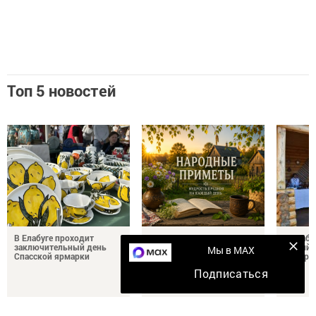
Топ 5 новостей
В Елабуге проходит
Что нельзя делать 2
В Елабу
заключительный день
августа в Ильин день
третий 
Мы в MAX
Спасской ярмарки
ярмарк
Подписаться