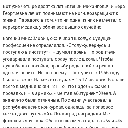
Вот уже четыре десятка лет Евгений Михайлович и Вера
Георгиевна лечат, поднимают на ноги, возвращают к
жизни. Парадокс в том, что ни один из них не мечтал о
карьере медика, у обоих все вышло случайно.
Евгений Михайлович, оканчивая школу, с будущей
профессией не определился. «Отслужу, вернусь и
поступлю в институт», − думал парень. Но родители
уговаривали поступать сразу после школы. Чтобы
душа была спокойна, просьбу родителей он решил
удовлетворить. Но по-своему… Поступить в 1966 году
было сложно. На место в вузах − 15-17 человек. Больше
всего в медицинский - 21. То, что надо! «Экзамен
провалю, и − в армию», - мечтал абитуриент Женя. А
знания-то были отличные. По химии участвовал в
республиканских конкурсах, однажды за призовое
место даже путевкой в Ленинград наградили. И с
физикой «дружил». Оба эти экзамена сдал на «5» и «4»
соответственно, проходной балл уже набран, осталось