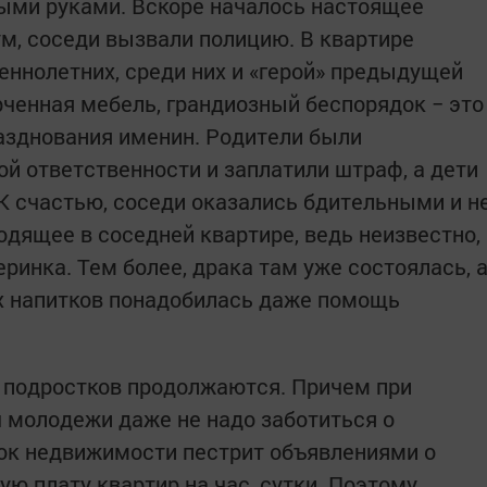
тыми руками. Вскоре началось настоящее
м, соседи вызвали полицию. В квартире
еннолетних, среди них и «герой» предыдущей
рченная мебель, грандиозный беспорядок − это
разднования именин. Родители были
й ответственности и заплатили штраф, а дети
 К счастью, соседи оказались бдительными и н
одящее в соседней квартире, ведь неизвестно,
ринка. Тем более, драка там уже состоялась, 
 напитков понадобилась даже помощь
 подростков продолжаются. Причем при
 молодежи даже не надо заботиться о
ок недвижимости пестрит объявлениями о
ю плату квартир на час, сутки. Поэтому