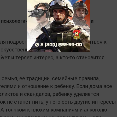
 психологического центра для детей и
ля подростков − как способ приобщиться к
искусственный допинг для поднятия
ует и теряет интерес, а кто-то становится
 семья, ее традиции, семейные правила,
лями и отношение к ребенку. Если дома все
фликтов и скандалов, ребенку уделяется
к не станет пить, у него есть другие интересы
А толчком к плохим компаниям и алкоголю