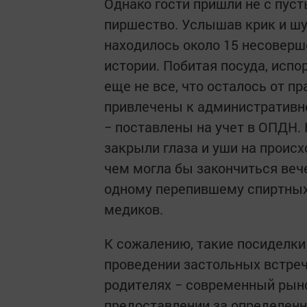
Однако гости пришли не с пус
пиршество. Услышав крик и шу
находилось около 15 несоверш
истории. Побитая посуда, испо
еще не все, что осталось от п
привлечены к административно
− поставлены на учет в ОПДН.
закрыли глаза и уши на происх
чем могла бы закончиться вече
одному перепившему спиртных
медиков.
К сожалению, такие посиделки
проведении застольных встреч
родителях − современный рын
предоставлении за определенну