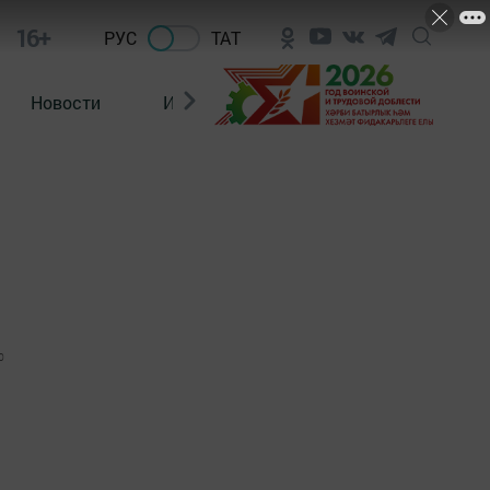
16+
РУС
ТАТ
Новости
Из зала суда
0