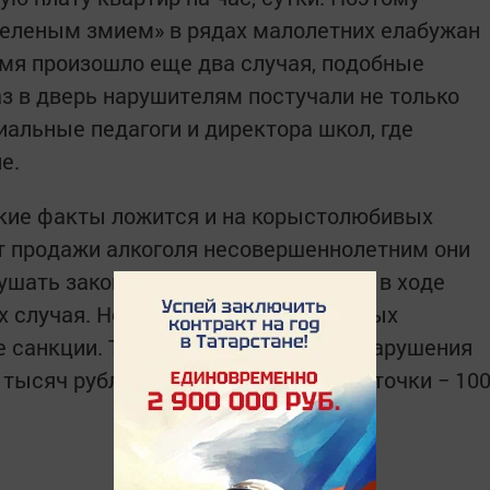
зеленым змием» в рядах малолетних елабужан
мя произошло еще два случая, подобные
з в дверь нарушителям постучали не только
иальные педагоги и директора школ, где
е.
акие факты ложится и на корыстолюбивых
т продажи алкоголя несовершеннолетним они
шать закон. Только за прошлый год в ходе
х случая. Не пугает недобросовестных
санкции. Так, в случае подобного нарушения
тысяч рублей, а владелец торговой точки − 10