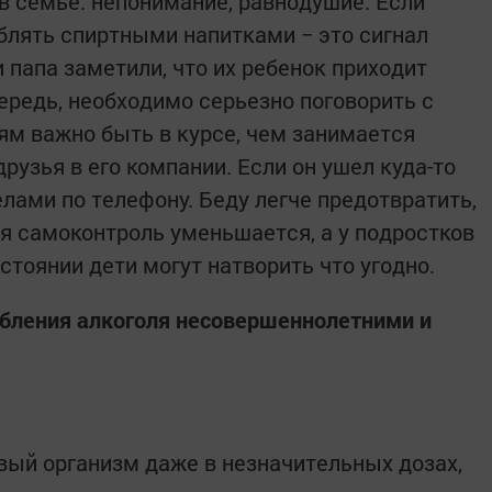
в семье: непонимание, равнодушие. Если
блять спиртными напитками − это сигнал
 папа заметили, что их ребенок приходит
ередь, необходимо серьезно поговорить с
лям важно быть в курсе, чем занимается
 друзья в его компании. Если он ушел куда-то
елами по телефону. Беду легче предотвратить,
ля самоконтроль уменьшается, а у подростков
остоянии дети могут натворить что угодно.
ебления алкоголя несовершеннолетними и
овый организм даже в незначительных дозах,