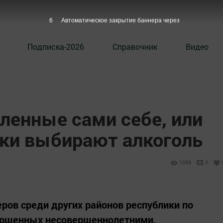
5
Автоматическое закрытие баннера через
Подписка-2026
Справочник
Видео
ленные сами себе, или
ки выбирают алкоголь
1055
0
еров среди других районов республики по
вершенных несовершеннолетними.