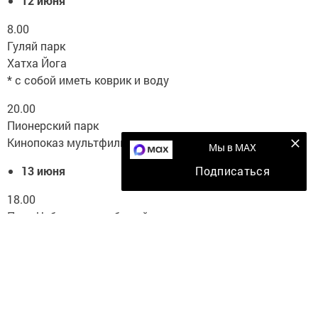
12 июня
8.00
Гуляй парк
Хатха Йога
* с собой иметь коврик и воду
20.00
Пионерский парк
Кинопоказ мультфильм «Король Лев»
Мы в MAX
Подписаться
13 июня
18.00
Парк Чебурашка, дубовый стол
Пикник с шеф-поваром Степаном Золотовым!
*необходима регистрация
14 июня
10.00