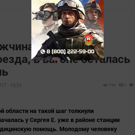
жчина на ходу
езда, в вагоне осталась
чь
17 - 15:31
2765
0
й области на такой шаг толкнули
ачалась у Сергея Е. уже в районе станции
медицинскую помощь. Молодому человеку