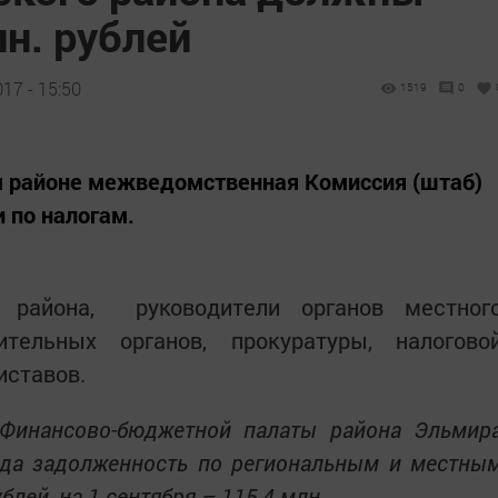
н. рублей
17 - 15:50
1519
0
м районе межведомственная Комиссия (штаб)
 по налогам.
 района, руководители органов местног
ительных органов, прокуратуры, налогово
иставов.
 Финансово-бюджетной палаты района Эльмир
ода задолженность по региональным и местны
лей, на 1 сентября – 115,4 млн.