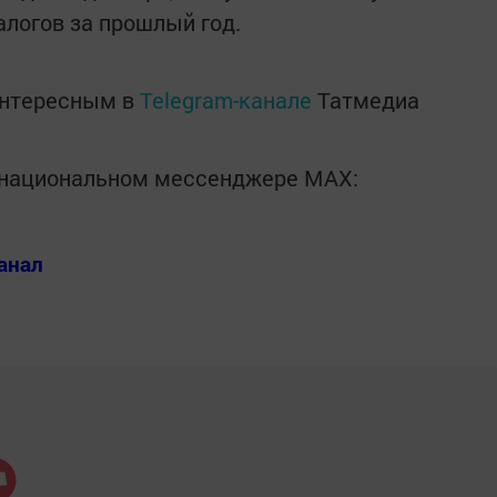
логов за прошлый год.
интересным в
Telegram-канале
Татмедиа
в национальном мессенджере MАХ:
анал