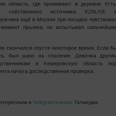
ю область, где проживают в деревне Усть
и собственного источника KZNLIVE 
мужчина ещё в Москве при посадке чувствова
в момент прыжка, он испытывал сильнейши
к скончался спустя некоторое время. Если б
ть, был шанс на спасение. Девочка други
дственникам в Кемеровскую область по
нта начата доследственная проверка.
интересным в
Telegram-канале
Татмедиа