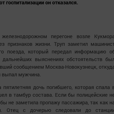
 от госпитализации он отказался.
 железнодорожном перегоне возле Кукмор
без признаков жизни. Труп заметил машинис
го поезда, который передал информацию о
 дальнейших выяснениях обстоятельств бы
вший сообщением Москва-Новокузнецк, откуд
 выпал мужчина.
 пятилетняя дочь погибшего, которая спала 
шел в тамбур состава. Если бы полицейские н
 бы не заметила пропажу пассажира, так как н
. Отец с дочерью следовали до станци