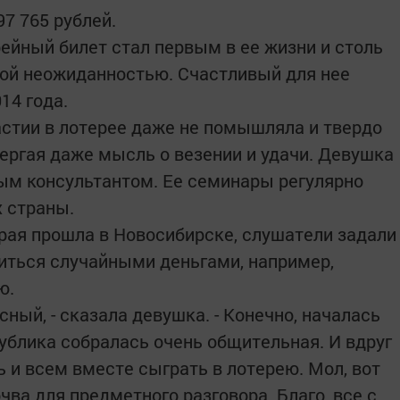
7 765 рублей.
рейный билет стал первым в ее жизни и столь
ой неожиданностью. Счастливый для нее
14 года.
астии в лотерее даже не помышляла и твердо
вергая даже мысль о везении и удачи. Девушка
м консультантом. Ее семинары регулярно
х страны.
орая прошла в Новосибирске, слушатели задали
диться случайными деньгами, например,
ю.
сный, - сказала девушка. - Конечно, началась
публика собралась очень общительная. И вдруг
ь и всем вместе сыграть в лотерею. Мол, вот
очва для предметного разговора. Благо, все с