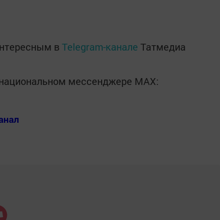
интересным в
Telegram-канале
Татмедиа
в национальном мессенджере MАХ:
анал