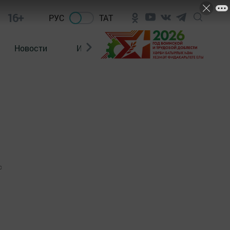
16+
РУС
ТАТ
Новости
Из зала суда
0