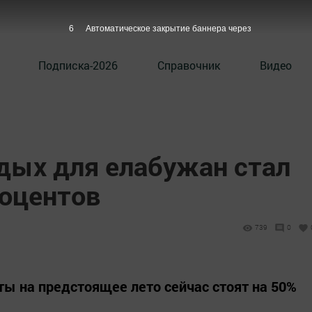
5
Автоматическое закрытие баннера через
Подписка-2026
Справочник
Видео
дых для елабужан стал
роцентов
739
0
ты на предстоящее лето сейчас стоят на 50%