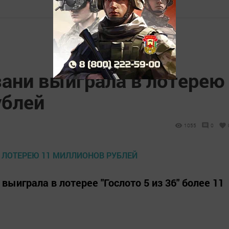
ани выиграла в лотерею
ублей
1055
0
выиграла в лотерее "Гослото 5 из 36" более 11