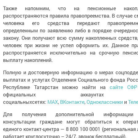
Также напомним, что на пенсионные накопл
распространяются правила правопреемства. В случае с
человека его средства передают правопреемн
определенным по заявлению либо в порядке очереднос
закону. Они получают всю сумму накопленных средств,
человек при жизни не успел оформить их. Данное пр
распространяется исключительно на срочную пенси
выплату накоплений.
Полную и достоверную информацию о мерах соцподде
выплатах и услугах Отделения Социального фонда Росс
Республике Татарстан можно найти на
сайте СФР
официальных аккаунта
социальныхсетях:
MAX
,
ВКонтакте
,
Одноклассники
и
Тел
Для получения дополнительной информации
консультации граждане могут обратиться к опера
единого контакт-центра — 8 800 100 0001 (региональная
работает круглосуточно – 24/7, звонок бесплатный).