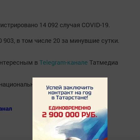
гистрировано 14 092 случая COVID-19.
 903, в том числе 20 за минувшие сутки.
интересным в
Telegram-канале
Татмедиа
в национальном мессенджере MАХ:
анал