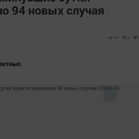
но 94 новых случая
980
0
тактные.