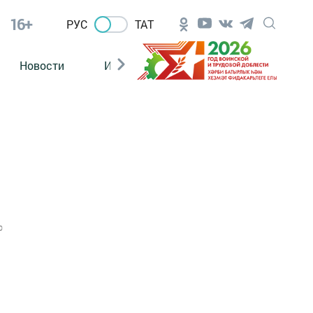
16+
РУС
ТАТ
Новости
Из зала суда
0