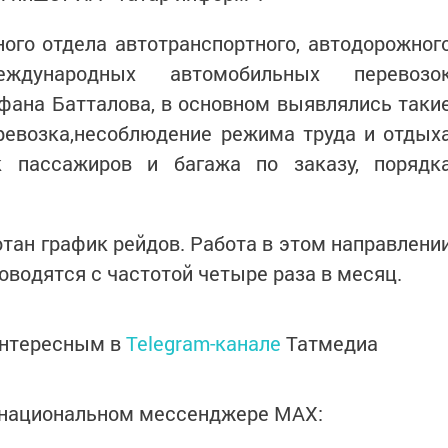
ого отдела автотранспортного, автодорожног
дународных автомобильных перевозо
фана Батталова, в основном выявлялись таки
ревозка,несоблюдение режима труда и отдых
к пассажиров и багажа по заказу, порядк
отан график рейдов. Работа в этом направлени
оводятся с частотой четыре раза в месяц.
интересным в
Telegram-канале
Татмедиа
в национальном мессенджере MАХ: