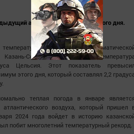
едыдущий абсолютный максимум этого дня.
 температурный рекорд. На автоматическо
и Казань-Сокол максимальная температур
дуса Цельсия. Этот показатель превыси
ум этого дня, который составлял 2,2 градус
у.
номально теплая погода в январе являетс
о атлантического воздуха, который пришел 
нваря 2024 года войдет в историю казанско
 был побит многолетний температурный рекорд.