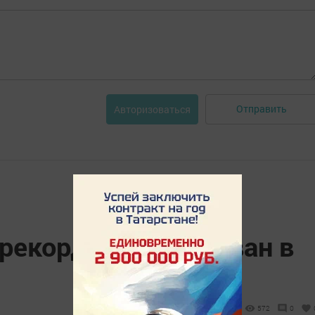
Отправить
Авторизоваться
рекорд зафиксирован в
572
0