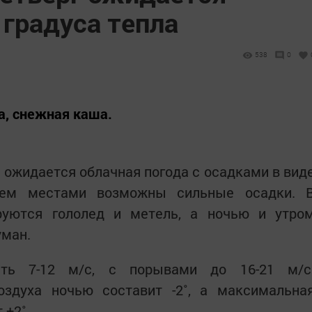
 градуса тепла
538
0
а, снежная каша.
не ожидается облачная погода с осадками в вид
нем местами возможны сильные осадки. 
руются гололед и метель, а ночью и утро
уман.
ость 7-12 м/с, с порывами до 16-21 м/с
здуха ночью составит -2˚, а максимальна
 +2˚.