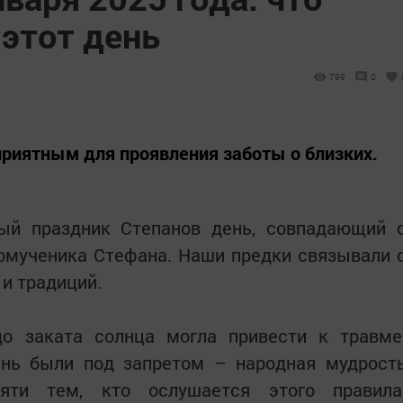
 этот день
799
0
приятным для проявления заботы о близких.
ый праздник Степанов день, совпадающий 
омученика Стефана. Наши предки связывали 
и традиций.
до заката солнца могла привести к травме
ень были под запретом – народная мудрост
яти тем, кто ослушается этого правила