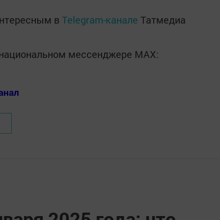
интересным в
Telegram-канале
Татмедиа
в национальном мессенджере MАХ:
анал
варя 2025 года: что