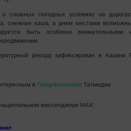
 о сложных погодных условиях на дорогах
ца, снежная каша, а днем местами возможн
ндуется быть особенно внимательными 
передвижении.
ратурный рекорд зафиксирован в Казани 
интересным в
Telegram-канале
Татмедиа
в национальном мессенджере MАХ:
анал