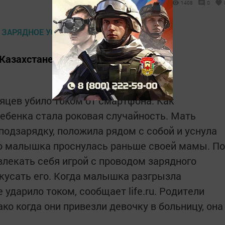
1408
0
Казахстане.
цев убило током от смартфона. Как
ребенка стала роковая случайность. Мать
подзарядку, положила рядом с собой и уснула
ко малышка проснулась раньше своей мамы. По
влекать себя игрой с проводом зарядного
 кусать его. Когда малышка разгрызла
 ударило током, сообщает life.ru. Родители
ко когда они привезли девочку в больницу, она