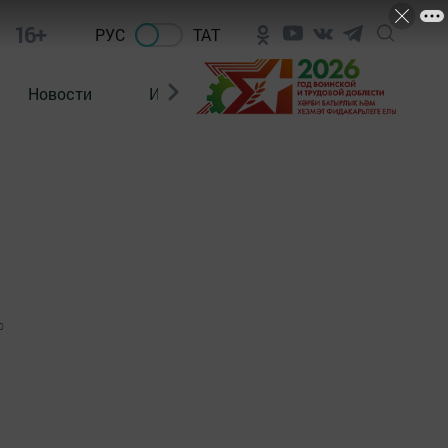
16+
РУС
ТАТ
Новости
Из зала суда
0