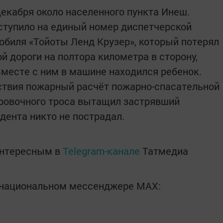
екабря около населенного пункта Инеш.
ступило на единый номер диспетчерской
обиля «Тойоты Ленд Крузер», который потерял
й дороги на полтора километра в сторону,
 Вместе с ним в машине находился ребенок.
твия пожарный расчёт пожарно-спасательной
ровочного троса вытащил застрявший
дента никто не пострадал.
интересным в
Telegram-канале
Татмедиа
в национальном мессенджере MАХ: