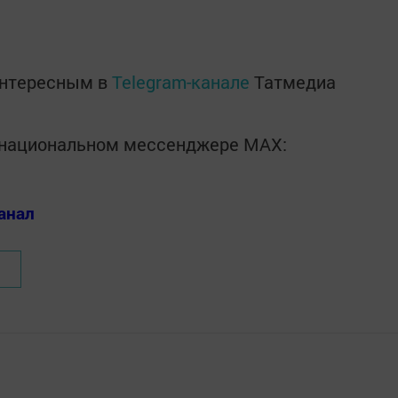
интересным в
Telegram-канале
Татмедиа
в национальном мессенджере MАХ:
анал