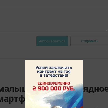
Отправить
Авторизоваться
малышку убило зарядно
смартфона