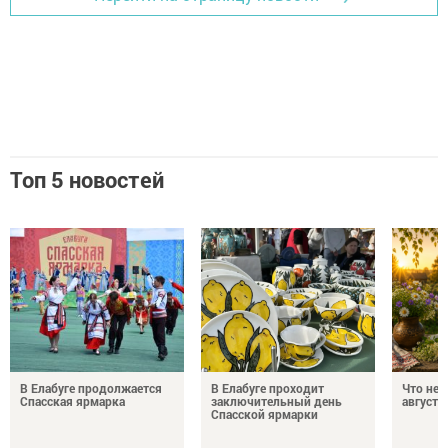
Топ 5 новостей
В Елабуге продолжается
В Елабуге проходит
Что нел
Спасская ярмарка
заключительный день
августа
Спасской ярмарки