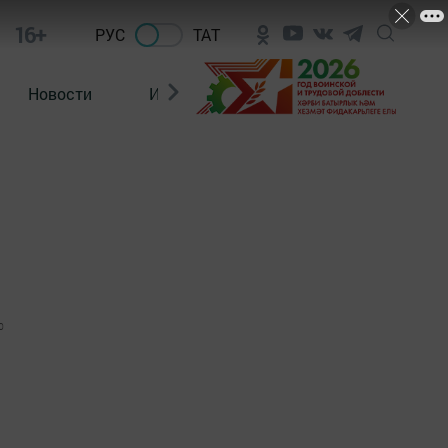
16+
РУС
ТАТ
Новости
Из зала суда
0