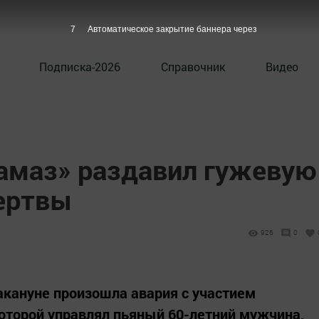
6
Автоматическое закрытие баннера через
Подписка-2026
Справочник
Видео
Камаз» раздавил гужевую
жертвы
926
0
кануне произошла авария с участием
которой управлял пьяный 60-летний мужчина,