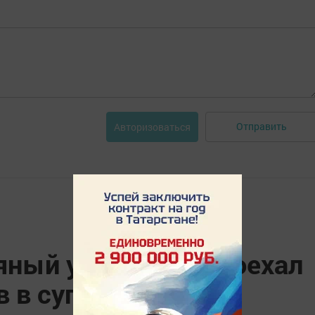
Отправить
Авторизоваться
яный угонщик не доехал
в в сугробе