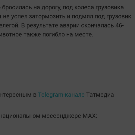
росилась на дорогу, под колеса грузовика.
не успел затормозить и подмял под грузовик
легой. В результате аварии скончалась 46-
ивотное также погибло на месте.
интересным в
Telegram-канале
Татмедиа
в национальном мессенджере MАХ: