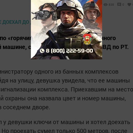
838
0
по «горячим следам» задержали пьяного
й машине, сообщает пресс-служба МВД по РТ.
нистратору одного из банных комплексов
дя на улицу, девушка увидела, что ее машины
 сигнализации комплекса. Приехавшим на мест
й охраны она назвала цвет и номер машины,
в соседнем дворе.
л у девушки ключи от машины и хотел доехать
 Но проехать сумел только 500 метров, после