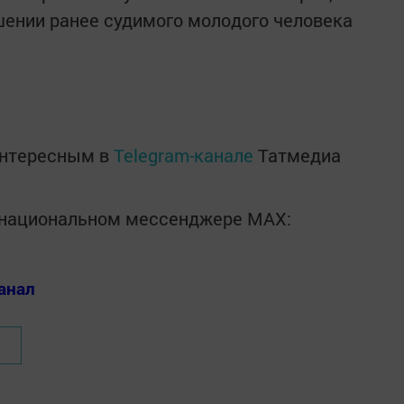
ошении ранее судимого молодого человека
интересным в
Telegram-канале
Татмедиа
в национальном мессенджере MАХ:
анал