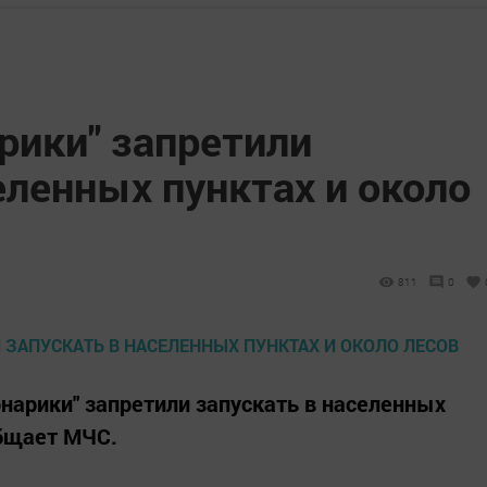
рики" запретили
еленных пунктах и около
811
0
арики" запретили запускать в населенных
общает МЧС.