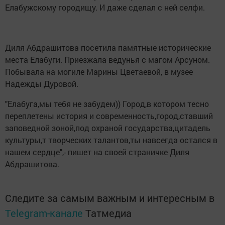
Елабужскому городищу. И даже сделал с ней селфи.
Диля Абдрашитова посетила памятные исторические
места Елабуги. Приезжала ведунья с магом Арсуном.
Побывала на могиле Марины Цветаевой, в музее
Надежды Дуровой.
"Елабуга,мы тебя не забудем)) Город,в котором тесно
переплетены история и современность,город,ставший
заповедной зоной,под охраной государства,цитадель
культуры,т творческих талантов,ты навсегда остался в
нашем сердце",- пишет на своей страничке Диля
Абдрашитова.
Следите за самым важным и интересным в
Telegram-канале
Татмедиа