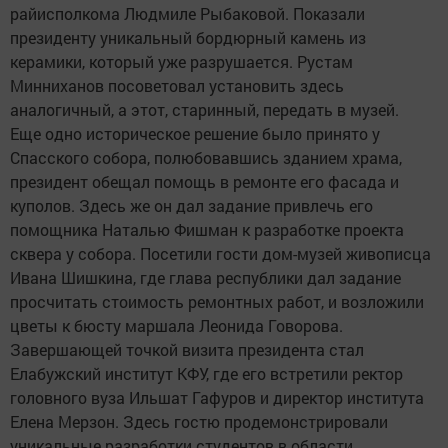
райисполкома Людмиле Рыбаковой. Показали
президенту уникальный бордюрный камень из
керамики, который уже разрушается. Рустам
Минниханов посоветовал установить здесь
аналогичный, а этот, старинный, передать в музей.
Еще одно историческое решение было принято у
Спасского собора, полюбовавшись зданием храма,
президент обещал помощь в ремонте его фасада и
куполов. Здесь же он дал задание привлечь его
помощника Наталью Фишман к разработке проекта
сквера у собора. Посетили гости дом-музей живописца
Ивана Шишкина, где глава республики дал задание
просчитать стоимость ремонтных работ, и возложили
цветы к бюсту маршала Леонида Говорова.
Завершающей точкой визита президента стал
Елабужский институт КФУ, где его встретили ректор
головного вуза Ильшат Гафуров и директор института
Елена Мерзон. Здесь гостю продемонстрировали
уникальные разработки студентов в области