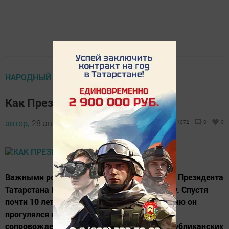
НАРОДНЫЙ КАЛЕНДАРЬ
Как Президент по Елабуге гулял
автор,
28 августа 2016 - 10:08
1072
0
0
Важными решениями ознаменовался визит Президента
Татарстана Рустама Минниханова в Елабугу. Спустя
почти 10 лет после подготовки к тысячелетию он
прогулялся по исторической части города в
сопровождении руководства района и республиканских