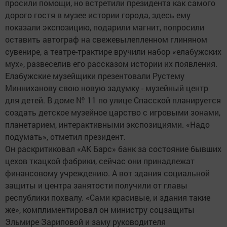
просили помощи, но встретили президента как самого
дорого гостя в музее истории города, здесь ему
показали экспозицию, подарили магнит, попросили
оставить автограф на свежевылепленном глиняном
сувенире, а театре-трактире вручили набор «елабужских
мух», развеселив его рассказом истории их появления.
Елабужские музейщики презентовали Рустему
Минниханову свою новую задумку - музейный центр
для детей. В доме № 11 по улице Спасской планируется
создать детское музейное царство с игровыми зонами,
планетарием, интерактивными экспозициями. «Надо
подумать», отметил президент.
Он раскритиковал «АК Барс» банк за состояние бывших
цехов ткацкой фабрики, сейчас они принадлежат
финансовому учреждению. А вот здания социальной
защиты и центра занятости получили от главы
республики похвалу. «Сами красивые, и здания такие
же», комплиментировал он министру соцзащиты
Эльмире Зариповой и заму руководителя