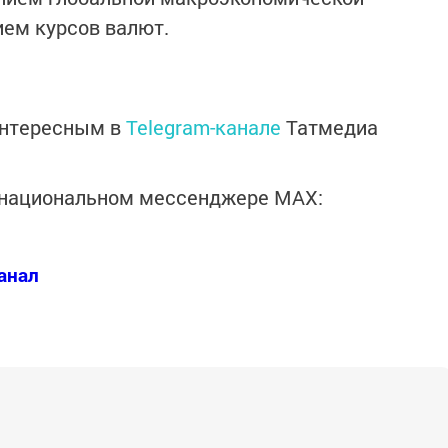
ием курсов валют.
интересным в
Telegram-канале
Татмедиа
в национальном мессенджере MАХ:
анал