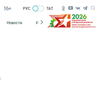
16+
РУС
ТАТ
Новости
Из зала суда
0