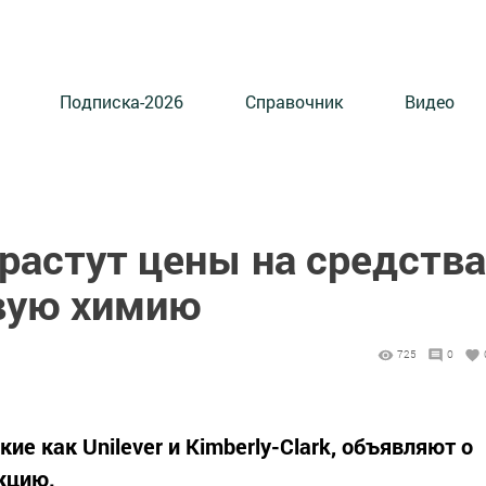
Подписка-2026
Справочник
Видео
растут цены на средства
вую химию
725
0
ие как Unilever и Kimberly-Clark, объявляют о
кцию.