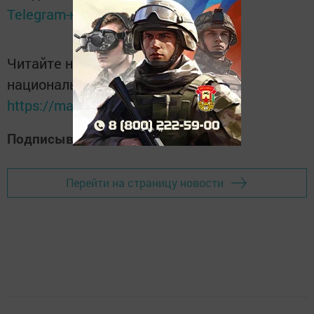
Telegram-канале
Татмедиа
Читайте новости Татарстана в
национальном мессенджере MАХ:
https://max.ru/tatmedia
Подписывайтесь на наш
Дзен-канал
Перейти на страницу новости