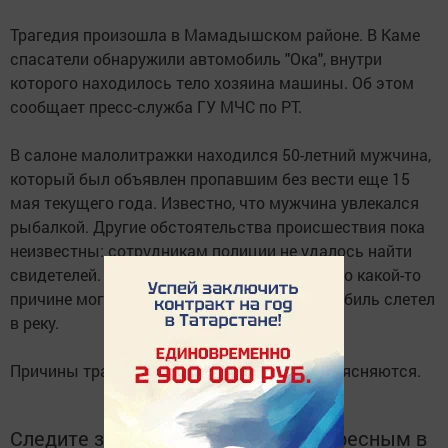
Трагедия произошла в Мамадышском районе. В Каме
спасатели обнаружили автомобиль "Ока", внутри
которого находилось тело хозяина машины. Об этом
сообщает пресс-служба ГУ МЧС по РТ.
В салоне малолитражки находился 50-летний мужчина,
который был объявлен пропавшим без вести еще 15
мая текущего года. Известно, что мужчина увлекался
рыбалкой. Другие обстоятельства происшествия пока
неизвестны: сотрудникам полиции не удалось найти
свидетелей. По одной из версий, водитель по какой-то
причине мог потерять управление, и автомобиль слетел
в реку.
Причины трагедии в настоящий момент выясняются.
Следите за самым важным и интересным в