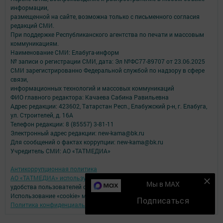
информации,
размещенной на сайте, возможна только с письменного согласия
редакций СМИ.
При поддержке Республиканского агентства по печати и массовым
коммуникациям.
Наименование СМИ: Елабуга-информ
№ записи о регистрации СМИ, дата: Эл №ФС77-89707 от 23.06.2025
СМИ зарегистрированно Федеральной службой по надзору в сфере
связи,
информационных технологий и массовых коммуникаций
ФИО главного редактора: Качаева Сабина Равильевна
Адрес редакции: 423602, Татарстан Респ., Елабужский р-н, г. Елабуга,
ул. Строителей, д. 16А
Телефон редакции: 8 (85557) 3-81-11
Электронный адрес редакции: new-kama@bk.ru
Для сообщений о фактах коррупции: new-kama@bk.ru
Учредитель СМИ: АО «ТАТМЕДИА»
Антикоррупционная политика
АО «ТАТМЕДИА» использует «cookie»
для персонализации сервисов и
Мы в MAX
удобства пользователей сайтом.
Использование «cookie» можно отменить в настройках браузера.
Подписаться
Политика конфиденциальности