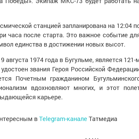
а Победы». Экипаж МКС-73 будет работать н
мической станцией запланирована на 12:04 п
ри часа после старта. Это важное событие дл
мвол единства в достижении новых высот.
 августа 1974 года в Бугульме, является 121-
 удостоен звания Героя Российской Федераци
ется Почетным гражданином Бугульминског
ионализм вдохновляют многих, и этот поле
 выдающейся карьере.
интересным в
Telegram-канале
Татмедиа