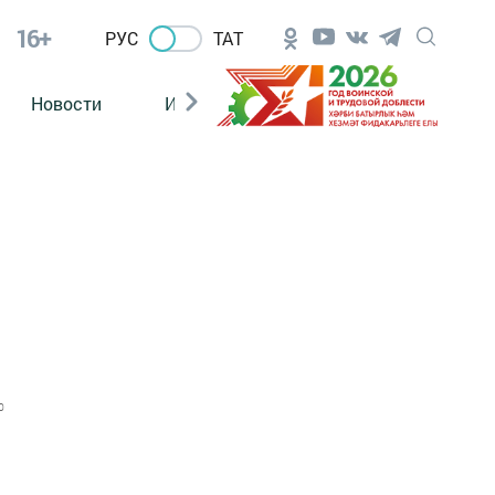
16+
РУС
ТАТ
Новости
Из зала суда
0