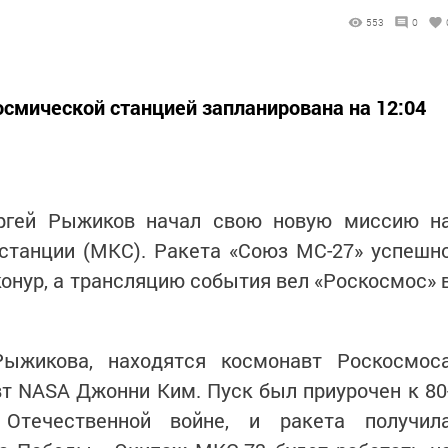
553
0
смической станцией запланирована на 12:04
ергей Рыжиков начал свою новую миссию н
станции (МКС). Ракета «Союз МС-27» успешн
онур, а трансляцию события вел «Роскосмос» 
ыжикова, находятся космонавт Роскосмос
т NASA Джонни Ким. Пуск был приурочен к 80
течественной войне, и ракета получил