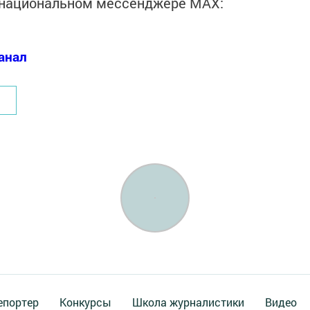
в национальном мессенджере MАХ:
анал
епортер
Конкурсы
Школа журналистики
Видео