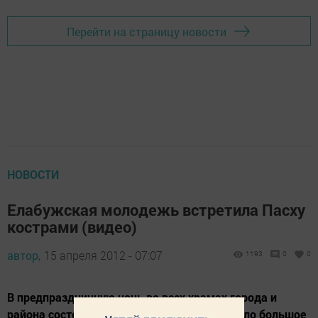
Перейти на страницу новости
НОВОСТИ
Елабужская молодежь встретила Пасху
кострами (видео)
автор,
15 апреля 2012 - 07:07
1193
0
0
В предпраздничную ночь во всех храмах города и
района состоялись службы, которое посетило большое