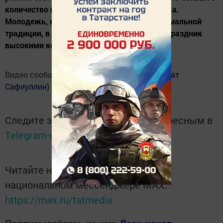
количество православных от мала до велика.
Молодежь, в том числе сельская, по неформальной
традиции, в это время встречала светлый праздник
высокими кострами.
Видео сообщества
"
Типичная Елабуга
"
(
Марат
Сафиуллин
)
Следите за самым важным и интересным в
Telegram-канале
Татмедиа
Читайте новости Татарстана в
национальном мессенджере MАХ:
https://max.ru/tatmedia